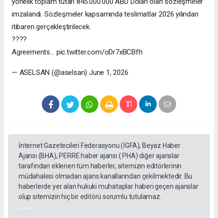
yönelik toplam tutarı 845.000.000 ABD Doları olan sözleşmeler
imzalandı. Sözleşmeler kapsamında teslimatlar 2026 yılından
itibaren gerçekleştirilecek.
????
Agreements… pic.twitter.com/oDr7xBCBfh
— ASELSAN (@aselsan) June 1, 2026
İnternet Gazetecileri Federasyonu (İGFA), Beyaz Haber
Ajansı (BHA), PERRE haber ajansı ( PHA) diğer ajanslar
tarafından eklenen tüm haberler, sitemizin editörlerinin
müdahalesi olmadan ajans kanallarından çekilmektedir. Bu
haberlerde yer alan hukuki muhataplar haberi geçen ajanslar
olup sitemizin hiç bir editörü sorumlu tutulamaz.
akyazı haberleri