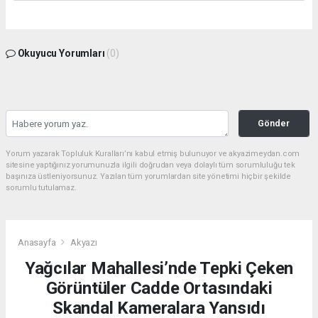
Okuyucu Yorumları
(0)
Gönder
Yorum yazarak Topluluk Kuralları’nı kabul etmiş bulunuyor ve akyazimeydan.com
sitesine yaptığınız yorumunuzla ilgili doğrudan veya dolaylı tüm sorumluluğu tek
başınıza üstleniyorsunuz. Yazılan tüm yorumlardan site yönetimi hiçbir şekilde
sorumlu tutulamaz.
Anasayfa
Akyazı
Yağcılar Mahallesi’nde Tepki Çeken
Görüntüler Cadde Ortasındaki
Skandal Kameralara Yansıdı