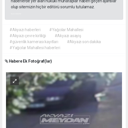
haberlerde yer alan hukuki muhataplar haberi geçen ajanslar
olup sitemizin hiç bir editörü sorumlu tutulamaz.
akyazı haberleri
#Akyazı haberleri
#Yağcılar Mahallesi
#Akyazı çevre kirliliği
#Akyazı asayiş
#güvenlik kamerası kayıtları
#Akyazı son dakika
#Yağcılar Mahallesi haberleri
Habere Ek Fotoğraf(lar)