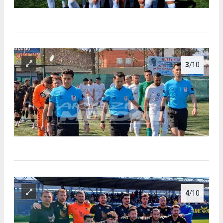
3
/10
4
/10