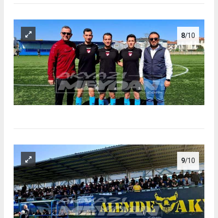
8
/10
9
/10