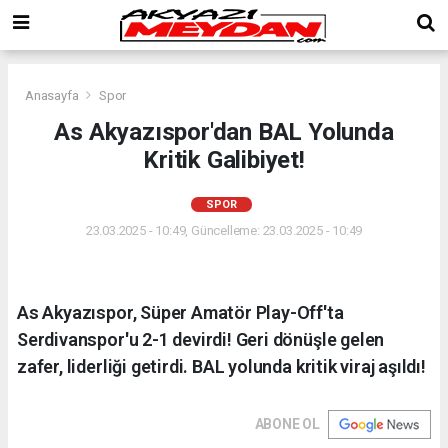
Anasayfa
Spor
As Akyazıspor'dan BAL Yolunda
Kritik Galibiyet!
SPOR
23.03.2025 - 10:49, Güncelleme: 23.03.2025 - 10:49
As Akyazıspor, Süper Amatör Play-Off'ta
Serdivanspor'u 2-1 devirdi! Geri dönüşle gelen
zafer, liderliği getirdi. BAL yolunda kritik viraj aşıldı!
ABONE OL