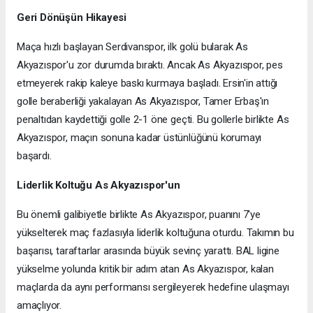
Geri Dönüşün Hikayesi
Maça hızlı başlayan Serdivanspor, ilk golü bularak As
Akyazıspor'u zor durumda bıraktı. Ancak As Akyazıspor, pes
etmeyerek rakip kaleye baskı kurmaya başladı. Ersin'in attığı
golle beraberliği yakalayan As Akyazıspor, Tamer Erbaş'ın
penaltıdan kaydettiği golle 2-1 öne geçti. Bu gollerle birlikte As
Akyazıspor, maçın sonuna kadar üstünlüğünü korumayı
başardı.
Liderlik Koltuğu As Akyazıspor'un
Bu önemli galibiyetle birlikte As Akyazıspor, puanını 7'ye
yükselterek maç fazlasıyla liderlik koltuğuna oturdu. Takımın bu
başarısı, taraftarlar arasında büyük sevinç yarattı. BAL ligine
yükselme yolunda kritik bir adım atan As Akyazıspor, kalan
maçlarda da aynı performansı sergileyerek hedefine ulaşmayı
amaçlıyor.