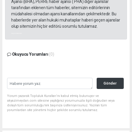
Ajansı (BHA), PERRE haber ajansı ( PHA) diğer ajanslar
tarafından eklenen tüm haberler, sitemizin editörlerinin
müdahalesi olmadan ajans kanallarından çekilmektedir. Bu
haberlerde yer alan hukuki muhataplar haberi geçen ajanslar
olup sitemizin hiç bir editörü sorumlu tutulamaz.
akyazı haberleri
Okuyucu Yorumları
(0)
Gönder
Yorum yazarak Topluluk Kuralları’nı kabul etmiş bulunuyor ve
akyazimeydan.com sitesine yaptığınız yorumunuzla ilgili doğrudan veya
dolaylı tüm sorumluluğu tek başınıza üstleniyorsunuz. Yazılan tüm
yorumlardan site yönetimi hiçbir şekilde sorumlu tutulamaz.