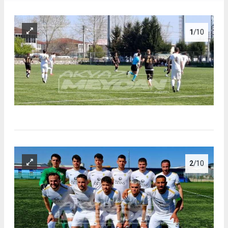
1
/10
2
/10