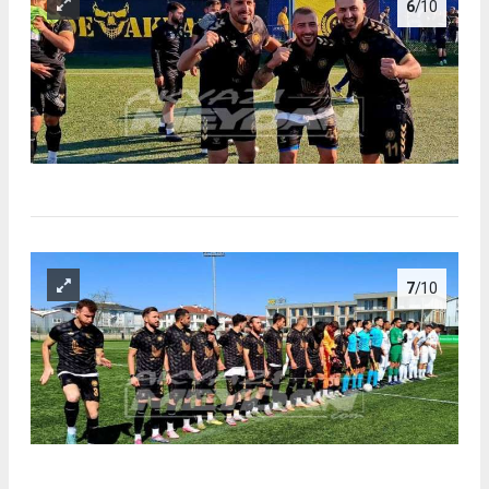
6
/10
7
/10