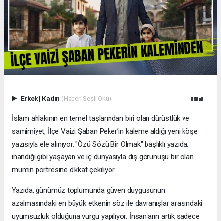
Erkek
|
Kadın
(Haberi Sesli Oku)
İslam ahlakının en temel taşlarından biri olan dürüstlük ve
samimiyet, İlçe Vaizi Şaban Peker’in kaleme aldığı yeni köşe
yazısıyla ele alınıyor. "Özü Sözü Bir Olmak" başlıklı yazıda,
inandığı gibi yaşayan ve iç dünyasıyla dış görünüşü bir olan
mümin portresine dikkat çekiliyor.
​Yazıda, günümüz toplumunda güven duygusunun
azalmasındaki en büyük etkenin söz ile davranışlar arasındaki
uyumsuzluk olduğuna vurgu yapılıyor. İnsanların artık sadece