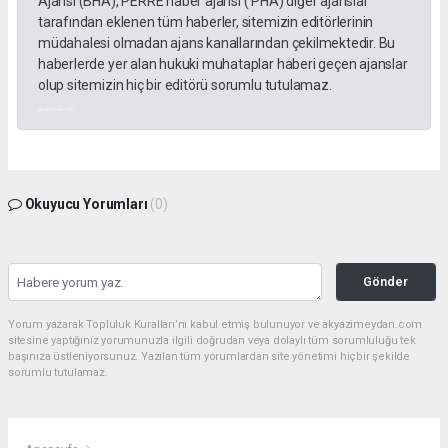
Ajansı (BHA), PERRE haber ajansı ( PHA) diğer ajanslar
tarafından eklenen tüm haberler, sitemizin editörlerinin
müdahalesi olmadan ajans kanallarından çekilmektedir. Bu
haberlerde yer alan hukuki muhataplar haberi geçen ajanslar
olup sitemizin hiç bir editörü sorumlu tutulamaz.
akyazı haberleri
Okuyucu Yorumları
(0)
Gönder
Yorum yazarak Topluluk Kuralları’nı kabul etmiş bulunuyor ve akyazimeydan.com
sitesine yaptığınız yorumunuzla ilgili doğrudan veya dolaylı tüm sorumluluğu tek
başınıza üstleniyorsunuz. Yazılan tüm yorumlardan site yönetimi hiçbir şekilde
sorumlu tutulamaz.