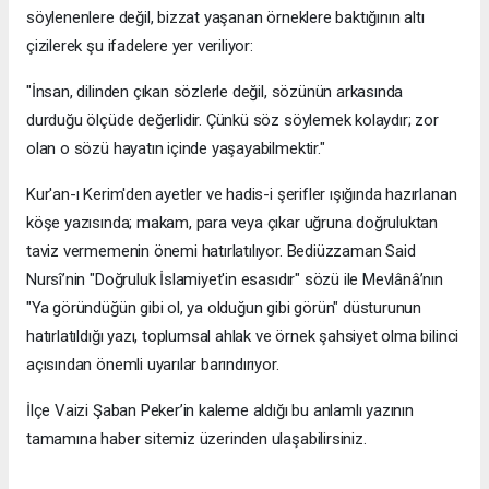
söylenenlere değil, bizzat yaşanan örneklere baktığının altı
çizilerek şu ifadelere yer veriliyor:
​"İnsan, dilinden çıkan sözlerle değil, sözünün arkasında
durduğu ölçüde değerlidir. Çünkü söz söylemek kolaydır; zor
olan o sözü hayatın içinde yaşayabilmektir."
​Kur'an-ı Kerim'den ayetler ve hadis-i şerifler ışığında hazırlanan
köşe yazısında; makam, para veya çıkar uğruna doğruluktan
taviz vermemenin önemi hatırlatılıyor. Bediüzzaman Said
Nursî’nin "Doğruluk İslamiyet'in esasıdır" sözü ile Mevlânâ’nın
"Ya göründüğün gibi ol, ya olduğun gibi görün" düsturunun
hatırlatıldığı yazı, toplumsal ahlak ve örnek şahsiyet olma bilinci
açısından önemli uyarılar barındırıyor.
​İlçe Vaizi Şaban Peker’in kaleme aldığı bu anlamlı yazının
tamamına haber sitemiz üzerinden ulaşabilirsiniz.