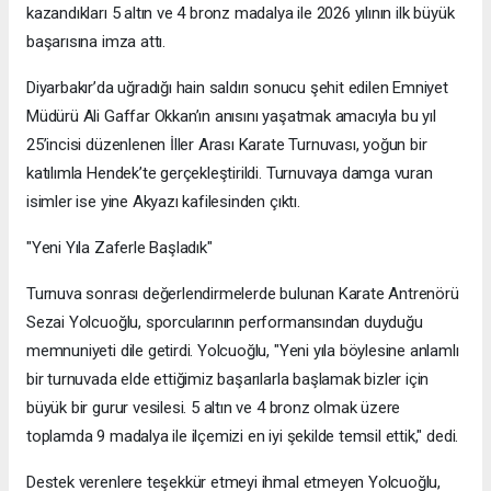
kazandıkları 5 altın ve 4 bronz madalya ile 2026 yılının ilk büyük
başarısına imza attı.
​Diyarbakır’da uğradığı hain saldırı sonucu şehit edilen Emniyet
Müdürü Ali Gaffar Okkan’ın anısını yaşatmak amacıyla bu yıl
25’incisi düzenlenen İller Arası Karate Turnuvası, yoğun bir
katılımla Hendek’te gerçekleştirildi. Turnuvaya damga vuran
isimler ise yine Akyazı kafilesinden çıktı.
​"Yeni Yıla Zaferle Başladık"
​Turnuva sonrası değerlendirmelerde bulunan Karate Antrenörü
Sezai Yolcuoğlu, sporcularının performansından duyduğu
memnuniyeti dile getirdi. Yolcuoğlu, "Yeni yıla böylesine anlamlı
bir turnuvada elde ettiğimiz başarılarla başlamak bizler için
büyük bir gurur vesilesi. 5 altın ve 4 bronz olmak üzere
toplamda 9 madalya ile ilçemizi en iyi şekilde temsil ettik," dedi.
​Destek verenlere teşekkür etmeyi ihmal etmeyen Yolcuoğlu,