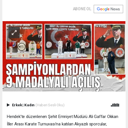
ABONE OL
Erkek
|
Kadın
(Haberi Sesli Oku)
Hendek’te düzenlenen Şehit Emniyet Müdürü Ali Gaffar Okkan
İller Arası Karate Turnuvası’na katılan Akyazılı sporcular,