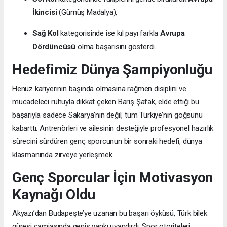
İkincisi
(Gümüş Madalya),
Sağ Kol
kategorisinde ise kıl payı farkla
Avrupa
Dördüncüsü
olma başarısını gösterdi.
Hedefimiz Dünya Şampiyonluğu
Henüz kariyerinin başında olmasına rağmen disiplini ve
mücadeleci ruhuyla dikkat çeken Barış Şafak, elde ettiği bu
başarıyla sadece Sakarya’nın değil, tüm Türkiye’nin göğsünü
kabarttı. Antrenörleri ve ailesinin desteğiyle profesyonel hazırlık
sürecini sürdüren genç sporcunun bir sonraki hedefi, dünya
klasmanında zirveye yerleşmek.
Genç Sporcular İçin Motivasyon
Kaynağı Oldu
Akyazı’dan Budapeşte’ye uzanan bu başarı öyküsü, Türk bilek
güreşi camiasında geniş yankı uyandırdı. Spor otoriteleri,