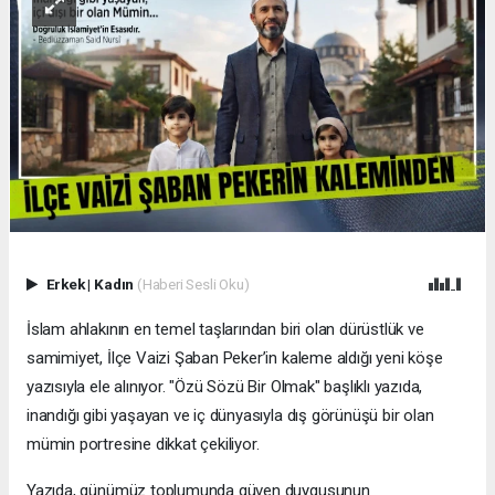
Erkek
|
Kadın
(Haberi Sesli Oku)
İslam ahlakının en temel taşlarından biri olan dürüstlük ve
samimiyet, İlçe Vaizi Şaban Peker’in kaleme aldığı yeni köşe
yazısıyla ele alınıyor. "Özü Sözü Bir Olmak" başlıklı yazıda,
inandığı gibi yaşayan ve iç dünyasıyla dış görünüşü bir olan
mümin portresine dikkat çekiliyor.
​Yazıda, günümüz toplumunda güven duygusunun