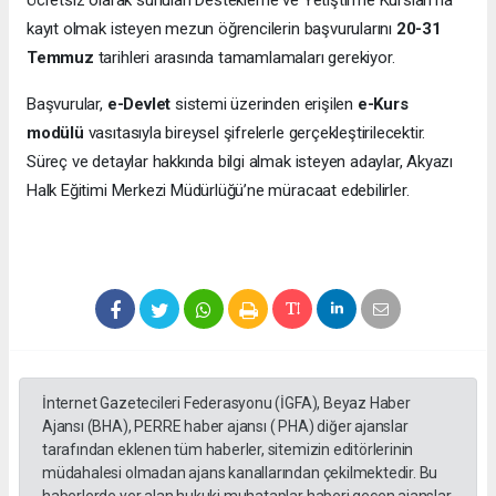
Ücretsiz olarak sunulan Destekleme ve Yetiştirme Kursları’na
kayıt olmak isteyen mezun öğrencilerin başvurularını
20-31
Temmuz
tarihleri arasında tamamlamaları gerekiyor.
Başvurular,
e-Devlet
sistemi üzerinden erişilen
e-Kurs
modülü
vasıtasıyla bireysel şifrelerle gerçekleştirilecektir.
Süreç ve detaylar hakkında bilgi almak isteyen adaylar, Akyazı
Halk Eğitimi Merkezi Müdürlüğü’ne müracaat edebilirler.
İnternet Gazetecileri Federasyonu (İGFA), Beyaz Haber
Ajansı (BHA), PERRE haber ajansı ( PHA) diğer ajanslar
tarafından eklenen tüm haberler, sitemizin editörlerinin
müdahalesi olmadan ajans kanallarından çekilmektedir. Bu