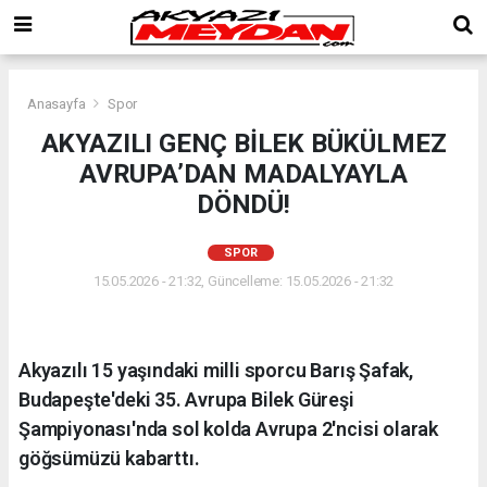
Anasayfa
Spor
AKYAZILI GENÇ BİLEK BÜKÜLMEZ
AVRUPA’DAN MADALYAYLA
DÖNDÜ!
SPOR
15.05.2026 - 21:32, Güncelleme: 15.05.2026 - 21:32
Akyazılı 15 yaşındaki milli sporcu Barış Şafak,
Budapeşte'deki 35. Avrupa Bilek Güreşi
Şampiyonası'nda sol kolda Avrupa 2'ncisi olarak
göğsümüzü kabarttı.