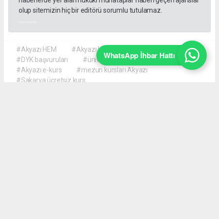
haberlerde yer alan hukuki muhataplar haberi geçen ajanslar
olup sitemizin hiç bir editörü sorumlu tutulamaz.
akyazı haberleri
#Akyazı HEM
#Akyazı Halk Eğitimi Merkezi
WhatsApp İhbar Hattı
#DYK başvuruları
#üniversite hazırlık kursu
#Akyazı e-kurs
#mezun kursları Akyazı
#Sakarya ücretsiz kurs
Okuyucu Yorumları
(0)
Gönder
Yorum yazarak Topluluk Kuralları’nı kabul etmiş bulunuyor ve akyazimeydan.com
sitesine yaptığınız yorumunuzla ilgili doğrudan veya dolaylı tüm sorumluluğu tek
başınıza üstleniyorsunuz. Yazılan tüm yorumlardan site yönetimi hiçbir şekilde
sorumlu tutulamaz.