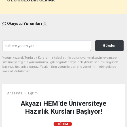
Okuyucu Yorumları
(0)
Gönder
Yorum yazarak Topluluk Kuralları’nı kabul etmiş bulunuyor ve akyazimeydan.com
sitesine yaptığınız yorumunuzla ilgili doğrudan veya dolaylı tüm sorumluluğu tek
başınıza üstleniyorsunuz. Yazılan tüm yorumlardan site yönetimi hiçbir şekilde
sorumlu tutulamaz.
Anasayfa
Eğitim
Akyazı HEM’de Üniversiteye
Hazırlık Kursları Başlıyor!
EĞITIM