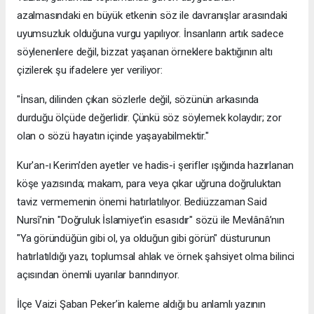
azalmasındaki en büyük etkenin söz ile davranışlar arasındaki
uyumsuzluk olduğuna vurgu yapılıyor. İnsanların artık sadece
söylenenlere değil, bizzat yaşanan örneklere baktığının altı
çizilerek şu ifadelere yer veriliyor:
​"İnsan, dilinden çıkan sözlerle değil, sözünün arkasında
durduğu ölçüde değerlidir. Çünkü söz söylemek kolaydır; zor
olan o sözü hayatın içinde yaşayabilmektir."
​Kur'an-ı Kerim'den ayetler ve hadis-i şerifler ışığında hazırlanan
köşe yazısında; makam, para veya çıkar uğruna doğruluktan
taviz vermemenin önemi hatırlatılıyor. Bediüzzaman Said
Nursî’nin "Doğruluk İslamiyet'in esasıdır" sözü ile Mevlânâ’nın
"Ya göründüğün gibi ol, ya olduğun gibi görün" düsturunun
hatırlatıldığı yazı, toplumsal ahlak ve örnek şahsiyet olma bilinci
açısından önemli uyarılar barındırıyor.
​İlçe Vaizi Şaban Peker’in kaleme aldığı bu anlamlı yazının