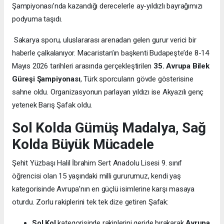
Şampiyonası’nda kazandığı derecelerle ay-yıldızlı bayrağımızı
podyuma taşıdı.
Sakarya sporu, uluslararası arenadan gelen gurur verici bir
haberle çalkalanıyor. Macaristan’ın başkenti Budapeşte’de 8-14
Mayıs 2026 tarihleri arasında gerçekleştirilen
35. Avrupa Bilek
Güreşi Şampiyonası
, Türk sporcuların gövde gösterisine
sahne oldu. Organizasyonun parlayan yıldızı ise Akyazılı genç
yetenek Barış Şafak oldu.
Sol Kolda Gümüş Madalya, Sağ
Kolda Büyük Mücadele
Şehit Yüzbaşı Halil İbrahim Sert Anadolu Lisesi 9. sınıf
öğrencisi olan 15 yaşındaki milli gururumuz, kendi yaş
kategorisinde Avrupa’nın en güçlü isimlerine karşı masaya
oturdu. Zorlu rakiplerini tek tek dize getiren Şafak:
Sol Kol
kategorisinde rakiplerini geride bırakarak
Avrupa