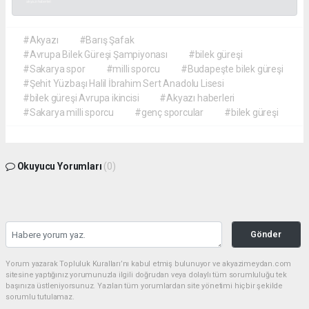
akyazı haberleri
#Akyazı
#Barış Şafak
#Avrupa Bilek Güreşi Şampiyonası
#bilek güreşi
#Sakarya spor
#milli sporcu
#Budapeşte bilek güreşi
#Şehit Yüzbaşı Halil İbrahim Sert Anadolu Lisesi
#bilek güreşi Avrupa ikincisi
#Akyazı haberleri
#Sakarya milli sporcu
#genç sporcular
#bilek güreşi
Okuyucu Yorumları
(0)
Gönder
Yorum yazarak Topluluk Kuralları’nı kabul etmiş bulunuyor ve akyazimeydan.com
sitesine yaptığınız yorumunuzla ilgili doğrudan veya dolaylı tüm sorumluluğu tek
başınıza üstleniyorsunuz. Yazılan tüm yorumlardan site yönetimi hiçbir şekilde
sorumlu tutulamaz.