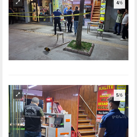
4
/6
5
/6