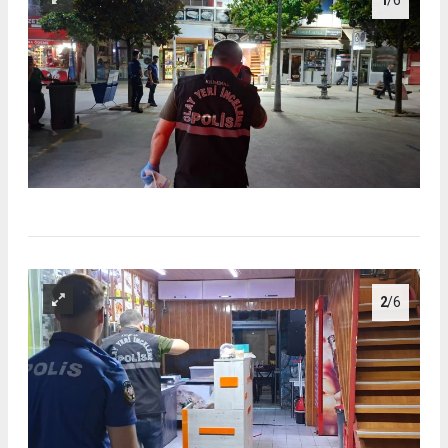
1
/6
2
/6