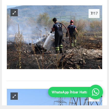
7
/17
WhatsApp İhbar Hattı
8
/17