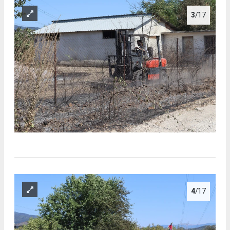
3
/17
4
/17