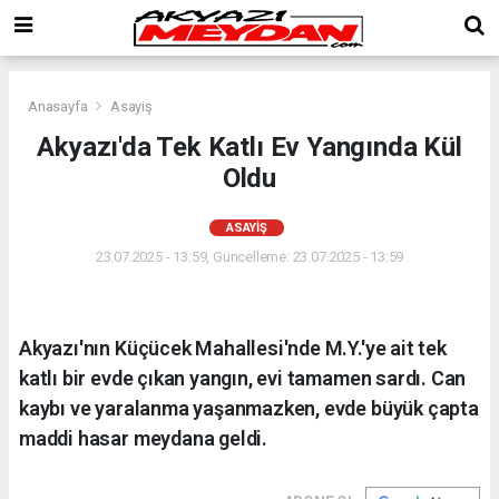
Anasayfa
Asayiş
Akyazı'da Tek Katlı Ev Yangında Kül
Oldu
ASAYIŞ
23.07.2025 - 13:59, Güncelleme: 23.07.2025 - 13:59
Akyazı'nın Küçücek Mahallesi'nde M.Y.'ye ait tek
katlı bir evde çıkan yangın, evi tamamen sardı. Can
kaybı ve yaralanma yaşanmazken, evde büyük çapta
maddi hasar meydana geldi.