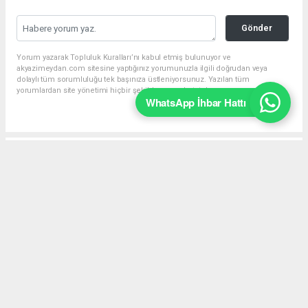
Gönder
Yorum yazarak Topluluk Kuralları’nı kabul etmiş bulunuyor ve
akyazimeydan.com sitesine yaptığınız yorumunuzla ilgili doğrudan veya
dolaylı tüm sorumluluğu tek başınıza üstleniyorsunuz. Yazılan tüm
yorumlardan site yönetimi hiçbir şekilde sorumlu tutulamaz.
WhatsApp İhbar Hattı
Anasayfa
Akyazı
Yağcılar Mahallesi’nde Tepki Çeken
Görüntüler Cadde Ortasındaki
Skandal Kameralara Yansıdı
AKYAZI
08.08.2026 - 11:19, Güncelleme: 08.08.2026 - 18:23