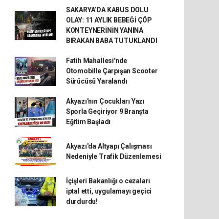
SAKARYA’DA KABUS DOLU
OLAY: 11 AYLIK BEBEĞİ ÇÖP
KONTEYNERİNİN YANINA
BIRAKAN BABA TUTUKLANDI
Fatih Mahallesi'nde
Otomobille Çarpışan Scooter
Sürücüsü Yaralandı
Akyazı'nın Çocukları Yazı
Sporla Geçiriyor 9 Branşta
Eğitim Başladı
Akyazı'da Altyapı Çalışması
Nedeniyle Trafik Düzenlemesi
İçişleri Bakanlığı o cezaları
iptal etti, uygulamayı geçici
durdurdu!