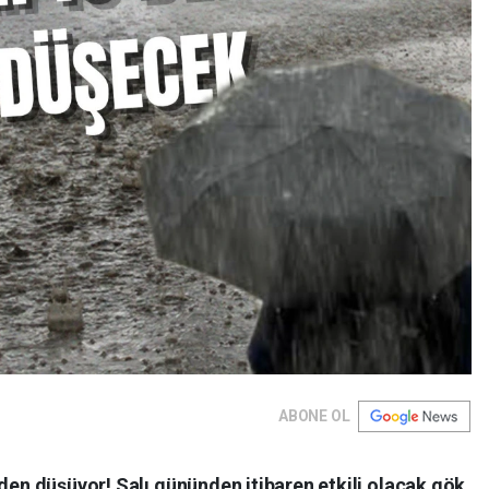
ABONE OL
rden düşüyor! Salı gününden itibaren etkili olacak gök