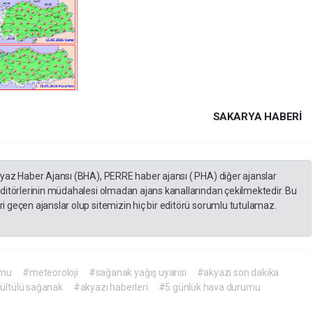
SAKARYA HABERİ
eyaz Haber Ajansı (BHA), PERRE haber ajansı ( PHA) diğer ajanslar
editörlerinin müdahalesi olmadan ajans kanallarından çekilmektedir. Bu
 geçen ajanslar olup sitemizin hiç bir editörü sorumlu tutulamaz.
umu
#meteoroloji
#sağanak yağış uyarısı
#akyazı son dakika
ültülü sağanak
#akyazı haberleri
#5 günlük hava durumu