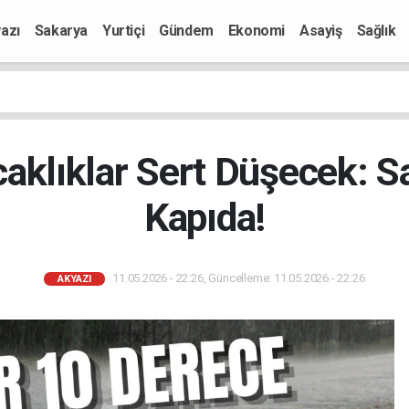
azı
Sakarya
Yurtiçi
Gündem
Ekonomi
Asayiş
Sağlık
caklıklar Sert Düşecek: 
Kapıda!
11.05.2026 - 22:26, Güncelleme: 11.05.2026 - 22:26
AKYAZI