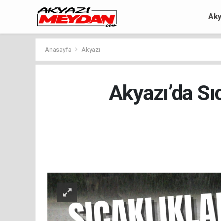
Aky
Anasayfa
Akyazı
Akyazı’da Sı