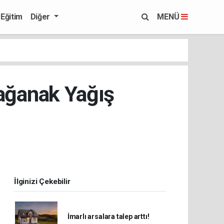
Eğitim
Diğer
MENÜ
Sağanak Yağış
İlginizi Çekebilir
İmarlı arsalara talep arttı!