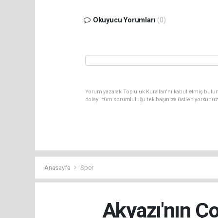
Okuyucu Yorumları
(0)
Yorum yazarak Topluluk Kuralları’nı kabul etmiş bulu
dolaylı tüm sorumluluğu tek başınıza üstleniyorsunuz
Anasayfa
Spor
Akyazı'nın Ço