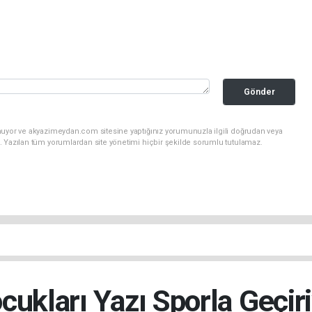
Gönder
nuyor ve akyazimeydan.com sitesine yaptığınız yorumunuzla ilgili doğrudan veya
. Yazılan tüm yorumlardan site yönetimi hiçbir şekilde sorumlu tutulamaz.
cukları Yazı Sporla Geçir