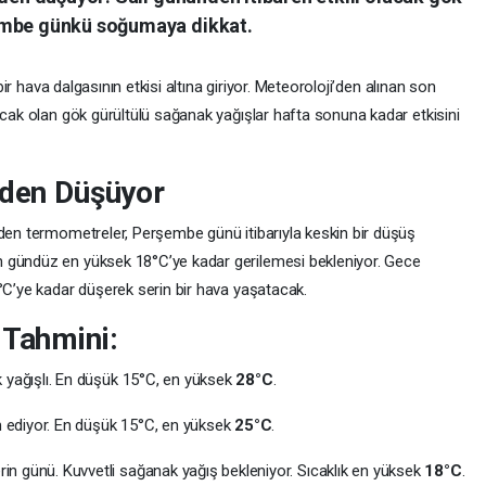
embe günkü soğumaya dikkat.
 bir hava dalgasının etkisi altına giriyor. Meteoroloji’den alınan son
acak olan gök gürültülü sağanak yağışlar hafta sonuna kadar etkisini
rden Düşüyor
eden termometreler, Perşembe günü itibarıyla keskin bir düşüş
 gündüz en yüksek 18°C’ye kadar gerilemesi bekleniyor. Gece
°C’ye kadar düşerek serin bir hava yaşatacak.
 Tahmini:
 yağışlı. En düşük 15°C, en yüksek
28°C
.
 ediyor. En düşük 15°C, en yüksek
25°C
.
in günü. Kuvvetli sağanak yağış bekleniyor. Sıcaklık en yüksek
18°C
.