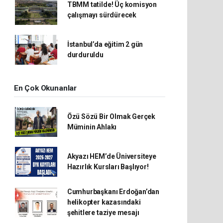
TBMM tatilde! Üç komisyon
çalışmayı sürdürecek
İstanbul’da eğitim 2 gün
durduruldu
En Çok Okunanlar
Özü Sözü Bir Olmak Gerçek
Müminin Ahlakı
Akyazı HEM’de Üniversiteye
Hazırlık Kursları Başlıyor!
Cumhurbaşkanı Erdoğan’dan
helikopter kazasındaki
şehitlere taziye mesajı