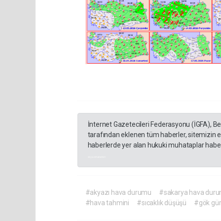
İnternet Gazetecileri Federasyonu (İGFA), B
tarafından eklenen tüm haberler, sitemizin 
haberlerde yer alan hukuki muhataplar haberi
akyazı haberleri
#akyazı hava durumu
#sakarya hava dur
#hava tahmini
#sıcaklık düşüşü
#gök gür