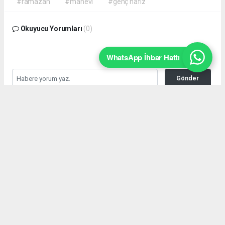
#ramazan
#manevi
#genç hafız
Okuyucu Yorumları
(0)
WhatsApp İhbar Hattı
Gönder
Yorum yazarak Topluluk Kuralları’nı kabul etmiş bulunuyor ve
akyazimeydan.com sitesine yaptığınız yorumunuzla ilgili doğrudan veya
dolaylı tüm sorumluluğu tek başınıza üstleniyorsunuz. Yazılan tüm
yorumlardan site yönetimi hiçbir şekilde sorumlu tutulamaz.
Anasayfa
Özü Sözü Bir Olmak Gerçek
Müminin Ahlakı