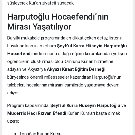
süsleyerek Kur’an ziyafeti sunacak.
Harputoğlu Hocaefendi’nin
Mirası Yaşatılıyor
Bu yılki mukabele programında en dikkat çeken detay, listenin
büyük bir kısmını merhum
Şeyh’ül Kurra Hüseyin Harputoğlu
Hocaefendi
’nin kurucusu olduğu eğitim kurumlarından yetişen
öğrencilerin oluşturması oldu. Ömrünü Kur’an hizmetine
adayan ve Akyazı’ya
Akyazı Kıraat Eğitim Derneği
bünyesinde önemli müesseseler kazandıran Harputoğlu’nun
talebeleri, hocalarının mirasını camilerde yaşatmaya devam
ediyor.
Program kapsamında;
Şeyh’ül Kurra Hüseyin Harputoğlu
ve
Müderris Hacı Rızvan Efendi
Kur’an Kursları başta olmak
üzere;
Topağaç Kur'an Kursu