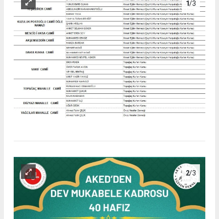
1
/3
2
/3