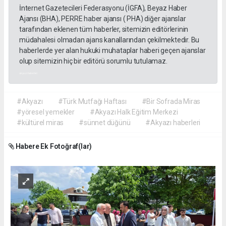
İnternet Gazetecileri Federasyonu (İGFA), Beyaz Haber
Ajansı (BHA), PERRE haber ajansı ( PHA) diğer ajanslar
tarafından eklenen tüm haberler, sitemizin editörlerinin
müdahalesi olmadan ajans kanallarından çekilmektedir. Bu
haberlerde yer alan hukuki muhataplar haberi geçen ajanslar
olup sitemizin hiç bir editörü sorumlu tutulamaz.
akyazı haberleri
#Akyazı
#Türk Mutfağı Haftası
#Bir Sofrada Miras
#yöresel yemekler
#Akyazı Halk Eğitim Merkezi
#kültürel miras
#sünnet düğünü
#Akyazı haberleri
Habere Ek Fotoğraf(lar)