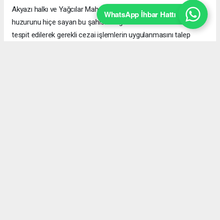
Akyazı halkı ve Yağcılar Mahallesi sakinleri, çevreyi ve mahalle
WhatsApp İhbar Hattı
huzurunu hiçe sayan bu şahısların güvenlik kameralarından
tespit edilerek gerekli cezai işlemlerin uygulanmasını talep
ediyor.
İnternet Gazetecileri Federasyonu (İGFA), Beyaz Haber
Ajansı (BHA), PERRE haber ajansı ( PHA) diğer ajanslar
tarafından eklenen tüm haberler, sitemizin editörlerinin
müdahalesi olmadan ajans kanallarından çekilmektedir. Bu
haberlerde yer alan hukuki muhataplar haberi geçen ajanslar
olup sitemizin hiç bir editörü sorumlu tutulamaz.
akyazı haberleri
#Akyazı haberleri
#Yağcılar Mahallesi