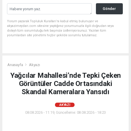
Gönder
Yorum yazarak Topluluk Kuralları’nı kabul etmiş bulunuyor ve
akyazimeydan.com sitesine yaptığınız yorumunuzla ilgili doğrudan veya
dolaylı tüm sorumluluğu tek başınıza üstleniyorsunuz. Yazılan tüm
yorumlardan site yönetimi hiçbir şekilde sorumlu tutulamaz.
Anasayfa
Akyazı
Yağcılar Mahallesi’nde Tepki Çeken
Görüntüler Cadde Ortasındaki
Skandal Kameralara Yansıdı
AKYAZI
08.08.2026 - 11:19, Güncelleme: 08.08.2026 - 18:23