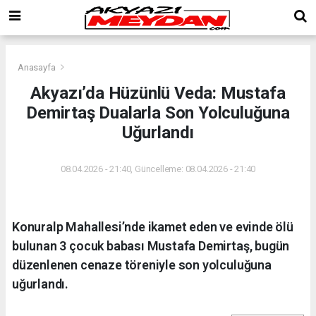
Anasayfa
Akyazı’da Hüzünlü Veda: Mustafa
Demirtaş Dualarla Son Yolculuğuna
Uğurlandı
08.04.2026 - 21:40, Güncelleme: 08.04.2026 - 21:40
Konuralp Mahallesi’nde ikamet eden ve evinde ölü
bulunan 3 çocuk babası Mustafa Demirtaş, bugün
düzenlenen cenaze töreniyle son yolculuğuna
uğurlandı.