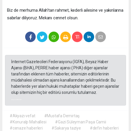
Biz de merhuma Allah'tan rahmet, kederli ailesine ve yakınlarına
sabırlar diliyoruz. Mekanı cennet olsun.
İnternet Gazetecileri Federasyonu (İGFA), Beyaz Haber
Ajansı (BHA), PERRE haber ajansı ( PHA) diğer ajanslar
tarafından eklenen tüm haberler, sitemizin editörlerinin
müdahalesi olmadan ajans kanallarından çekilmektedir. Bu
haberlerde yer alan hukuki muhataplar haberi geçen ajanslar
olup sitemizin hiç bir editörü sorumlu tutulamaz.
akyazı haberleri
#Akyazı vefat
#Mustafa Demirtaş
#Konuralp Mahallesi
#Gazi Süleyman Paşa Camii
#cenaze haberleri
#Sakarya taziye
#defin haberleri