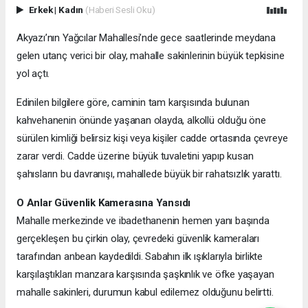
Erkek
|
Kadın
(Haberi Sesli Oku)
Akyazı’nın Yağcılar Mahallesi’nde gece saatlerinde meydana
gelen utanç verici bir olay, mahalle sakinlerinin büyük tepkisine
yol açtı.
Edinilen bilgilere göre, caminin tam karşısında bulunan
kahvehanenin önünde yaşanan olayda, alkollü olduğu öne
sürülen kimliği belirsiz kişi veya kişiler cadde ortasında çevreye
zarar verdi. Cadde üzerine büyük tuvaletini yapıp kusan
şahısların bu davranışı, mahallede büyük bir rahatsızlık yarattı.
O Anlar Güvenlik Kamerasına Yansıdı
Mahalle merkezinde ve ibadethanenin hemen yanı başında
gerçekleşen bu çirkin olay, çevredeki güvenlik kameraları
tarafından anbean kaydedildi. Sabahın ilk ışıklarıyla birlikte
karşılaştıkları manzara karşısında şaşkınlık ve öfke yaşayan
mahalle sakinleri, durumun kabul edilemez olduğunu belirtti.