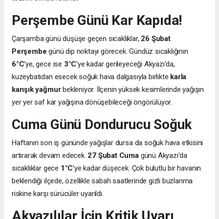
Perşembe Günü Kar Kapıda!
Çarşamba günü düşüşe geçen sıcaklıklar,
26 Şubat
Perşembe
günü dip noktayı görecek. Gündüz sıcaklığının
6°C
'ye, gece ise
3°C
'ye kadar gerileyeceği Akyazı'da,
kuzeybatıdan esecek soğuk hava dalgasıyla birlikte
karla
karışık yağmur
bekleniyor. İlçenin yüksek kesimlerinde yağışın
yer yer saf kar yağışına dönüşebileceği öngörülüyor.
Cuma Günü Dondurucu Soğuk
Haftanın son iş gününde yağışlar dursa da soğuk hava etkisini
artırarak devam edecek.
27 Şubat Cuma
günü Akyazı'da
sıcaklıklar gece
1°C
'ye kadar düşecek. Çok bulutlu bir havanın
beklendiği ilçede, özellikle sabah saatlerinde gizli buzlanma
riskine karşı sürücüler uyarıldı.
Akyazılılar İçin Kritik Uyarı