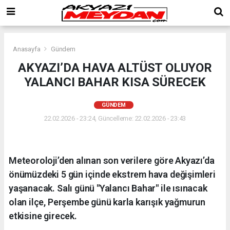
Anasayfa
Gündem
AKYAZI’DA HAVA ALTÜST OLUYOR
YALANCI BAHAR KISA SÜRECEK
GÜNDEM
22.02.2026 - 23:24, Güncelleme: 22.02.2026 - 23:43
Meteoroloji’den alınan son verilere göre Akyazı’da
önümüzdeki 5 gün içinde ekstrem hava değişimleri
yaşanacak. Salı günü "Yalancı Bahar" ile ısınacak
olan ilçe, Perşembe günü karla karışık yağmurun
etkisine girecek.