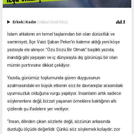
Erkek
|
Kadın
(Haberi Sesli Oku)
İslam ahlakının en temel taşlarından biri olan dürüstlük ve
samimiyet, İlçe Vaizi Şaban Peker’in kaleme aldığı yeni köşe
yazısıyla ele alınıyor. "Özü Sözü Bir Olmak" başlıklı yazıda,
inandığı gibi yaşayan ve iç dünyasıyla dış görünüşü bir olan
mümin portresine dikkat çekiliyor.
​Yazıda, günümüz toplumunda güven duygusunun
azalmasındaki en büyük etkenin söz ile davranışlar arasındaki
uyumsuzluk olduğuna vurgu yapılıyor. İnsanların artık sadece
söylenenlere değil, bizzat yaşanan örneklere baktığının altı
çizilerek şu ifadelere yer veriliyor:
​"İnsan, dilinden çıkan sözlerle değil, sözünün arkasında
durduğu ölçüde değerlidir. Çünkü söz söylemek kolaydır; zor