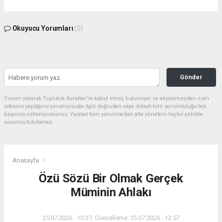
Okuyucu Yorumları
(0)
Gönder
Yorum yazarak Topluluk Kuralları’nı kabul etmiş bulunuyor ve akyazimeydan.com
sitesine yaptığınız yorumunuzla ilgili doğrudan veya dolaylı tüm sorumluluğu tek
başınıza üstleniyorsunuz. Yazılan tüm yorumlardan site yönetimi hiçbir şekilde
sorumlu tutulamaz.
Anasayfa
Özü Sözü Bir Olmak Gerçek
Müminin Ahlakı
25.07.2026 - 10:37, Güncelleme: 25.07.2026 - 12:57