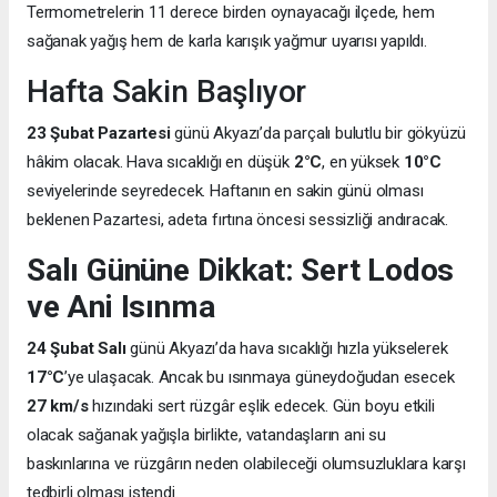
Termometrelerin 11 derece birden oynayacağı ilçede, hem
sağanak yağış hem de karla karışık yağmur uyarısı yapıldı.
Hafta Sakin Başlıyor
23 Şubat Pazartesi
günü Akyazı’da parçalı bulutlu bir gökyüzü
hâkim olacak. Hava sıcaklığı en düşük
2°C
, en yüksek
10°C
seviyelerinde seyredecek. Haftanın en sakin günü olması
beklenen Pazartesi, adeta fırtına öncesi sessizliği andıracak.
Salı Gününe Dikkat: Sert Lodos
ve Ani Isınma
24 Şubat Salı
günü Akyazı’da hava sıcaklığı hızla yükselerek
17°C
’ye ulaşacak. Ancak bu ısınmaya güneydoğudan esecek
27 km/s
hızındaki sert rüzgâr eşlik edecek. Gün boyu etkili
olacak sağanak yağışla birlikte, vatandaşların ani su
baskınlarına ve rüzgârın neden olabileceği olumsuzluklara karşı
tedbirli olması istendi.