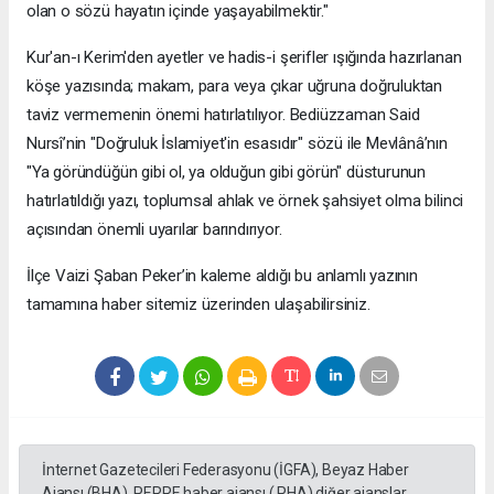
olan o sözü hayatın içinde yaşayabilmektir."
​Kur'an-ı Kerim'den ayetler ve hadis-i şerifler ışığında hazırlanan
köşe yazısında; makam, para veya çıkar uğruna doğruluktan
taviz vermemenin önemi hatırlatılıyor. Bediüzzaman Said
Nursî’nin "Doğruluk İslamiyet'in esasıdır" sözü ile Mevlânâ’nın
"Ya göründüğün gibi ol, ya olduğun gibi görün" düsturunun
hatırlatıldığı yazı, toplumsal ahlak ve örnek şahsiyet olma bilinci
açısından önemli uyarılar barındırıyor.
​İlçe Vaizi Şaban Peker’in kaleme aldığı bu anlamlı yazının
tamamına haber sitemiz üzerinden ulaşabilirsiniz.
İnternet Gazetecileri Federasyonu (İGFA), Beyaz Haber
Ajansı (BHA), PERRE haber ajansı ( PHA) diğer ajanslar