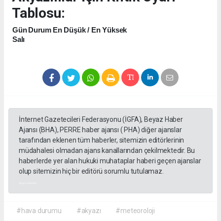
Tablosu:
Gün
Durum
En Düşük / En Yüksek
Salı
İnternet Gazetecileri Federasyonu (İGFA), Beyaz Haber
Ajansı (BHA), PERRE haber ajansı ( PHA) diğer ajanslar
tarafından eklenen tüm haberler, sitemizin editörlerinin
müdahalesi olmadan ajans kanallarından çekilmektedir. Bu
haberlerde yer alan hukuki muhataplar haberi geçen ajanslar
olup sitemizin hiç bir editörü sorumlu tutulamaz.
akyazı haberleri
#hava durumu
#akyazı
#meteoroloji