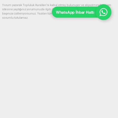
Yorum yazarak Topluluk Kuralları’nı kabul etmiş bulunuyor ve akyazimeydan.com
sitesine yaptığınız yorumunuzla ilgili doğrudan veya dolaylı tüm sorumluluğu tek
WhatsApp İhbar Hattı
başınıza üstleniyorsunuz. Yazılan tüm yorumlardan site yönetimi hiçbir şekilde
sorumlu tutulamaz.
Anasayfa
Eğitim
Akyazı HEM’de Üniversiteye
Hazırlık Kursları Başlıyor!
EĞITIM
21.07.2026 - 22:10, Güncelleme: 21.07.2026 - 22:15
Akyazı HEM'de lise mezunlarına yönelik ücretsiz
üniversite hazırlık kursu başvuruları başladı. Son
gün 31 Temmuz! Detaylar ve başvuru ekranı
haberimizde.