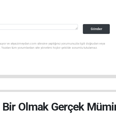
Gönder
nuyor ve akyazimeydan.com sitesine yaptığınız yorumunuzla ilgili doğrudan veya
. Yazılan tüm yorumlardan site yönetimi hiçbir şekilde sorumlu tutulamaz.
 Bir Olmak Gerçek Mümin