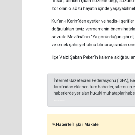
​"İnsan, dilinden çıkan sözlerle değil, sözü
zor olan o sözü hayatın içinde yaşayabilmekt
​Kur'an-ı Kerim'den ayetler ve hadis-i şerif
doğruluktan taviz vermemenin önemi hatırlatı
sözü ile Mevlânâ’nın "Ya göründüğün gibi ol, 
ve örnek şahsiyet olma bilinci açısından önem
​İlçe Vaizi Şaban Peker’in kaleme aldığı bu a
İnternet Gazetecileri Federasyonu (İGFA), B
tarafından eklenen tüm haberler, sitemizin 
haberlerde yer alan hukuki muhataplar haberi
akyazı haberleri
Haberle İlişkili Makale