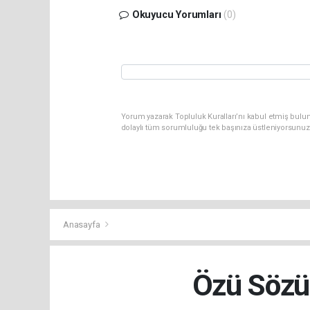
Okuyucu Yorumları
(0)
Yorum yazarak Topluluk Kuralları’nı kabul etmiş bulu
dolaylı tüm sorumluluğu tek başınıza üstleniyorsunuz
Anasayfa
Özü Sözü