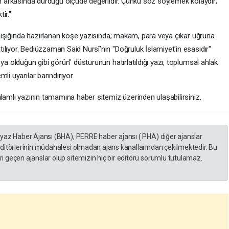
nün arkasında durduğu ölçüde değerlidir. Çünkü söz söylemek kolaydır;
ir."
ler ışığında hazırlanan köşe yazısında; makam, para veya çıkar uğruna
lıyor. Bediüzzaman Said Nursî’nin "Doğruluk İslamiyet'in esasıdır"
ya olduğun gibi görün" düsturunun hatırlatıldığı yazı, toplumsal ahlak
li uyarılar barındırıyor.
nlamlı yazının tamamına haber sitemiz üzerinden ulaşabilirsiniz.
eyaz Haber Ajansı (BHA), PERRE haber ajansı ( PHA) diğer ajanslar
editörlerinin müdahalesi olmadan ajans kanallarından çekilmektedir. Bu
 geçen ajanslar olup sitemizin hiç bir editörü sorumlu tutulamaz.