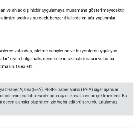
icdan ve ahlak dışı hiçbir uygulamaya müsamaha gösterilmeyecektir.
etimleri aralıksız sürecek; benzer ihlallerde en ağır yaptırımlar
 binlerce vatandaş, işletme sahiplerine ve bu yöntemi uygulayan
orlar" diyen bölge halkı, denetimlerin sıkılaştırılmasını ve bu tür
lmasını talep etti.
eyaz Haber Ajansı (BHA), PERRE haber ajansı ( PHA) diğer ajanslar
editörlerinin müdahalesi olmadan ajans kanallarından çekilmektedir. Bu
 geçen ajanslar olup sitemizin hiç bir editörü sorumlu tutulamaz.