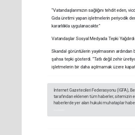
​"Vatandaşlarımızın sağlığını tehdit eden, v
Gıda üretimi yapan işletmelerin periyodik den
kararlılıkla uygulanacaktır."
​Vatandaşlar Sosyal Medyada Tepki Yağdırdı
​Skandal görüntülerin yayılmasının ardından
şahsa tepki gösterdi. "Tatlı değil zehir üretiy
işletmelerin bir daha açılmamak üzere kapatı
İnternet Gazetecileri Federasyonu (İGFA), B
tarafından eklenen tüm haberler, sitemizin 
haberlerde yer alan hukuki muhataplar haberi
akyazı haberleri