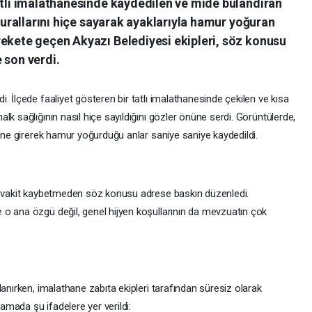
atlı imalathanesinde kaydedilen ve mide bulandıran
 kurallarını hiçe sayarak ayaklarıyla hamur yoğuran
rekete geçen Akyazı Belediyesi ekipleri, söz konusu
 son verdi.
. İlçede faaliyet gösteren bir tatlı imalathanesinde çekilen ve kısa
k sağlığının nasıl hiçe sayıldığını gözler önüne serdi. Görüntülerde,
sine girerek hamur yoğurduğu anlar saniye saniye kaydedildi.
i, vakit kaybetmeden söz konusu adrese baskın düzenledi.
o ana özgü değil, genel hijyen koşullarının da mevzuatın çok
lanırken, imalathane zabıta ekipleri tarafından süresiz olarak
lamada şu ifadelere yer verildi: