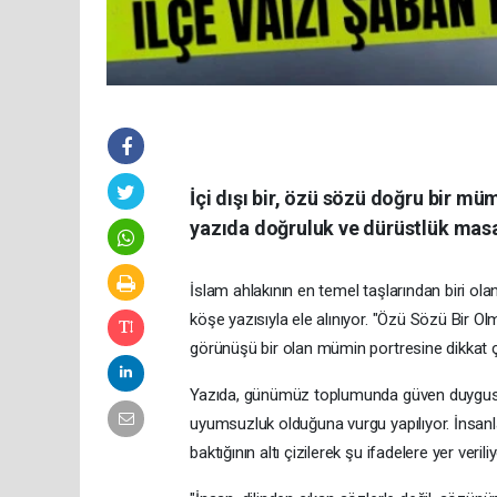
İçi dışı bir, özü sözü doğru bir mü
yazıda doğruluk ve dürüstlük masay
İslam ahlakının en temel taşlarından biri ola
köşe yazısıyla ele alınıyor. "Özü Sözü Bir Olm
görünüşü bir olan mümin portresine dikkat çe
​Yazıda, günümüz toplumunda güven duygusu
uyumsuzluk olduğuna vurgu yapılıyor. İnsanl
baktığının altı çizilerek şu ifadelere yer veriliy