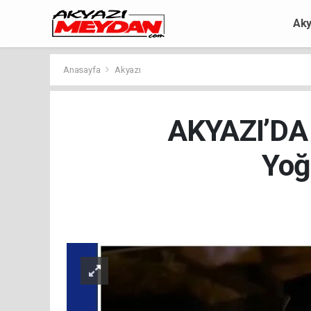
Aky
Anasayfa
Akyazı
AKYAZI’DA 
Yoğ