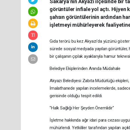
Sakarya’nın Akyazı ilçesinde bir t
görüntüler infiale yol açtı. Hijyen
şahsın görüntülerinin ardından ha
işletmeyi mühürleyerek faaliyetine
Gıda terörü bu kez Akyazı’da yüzünü gösterdi
sürede sosyal medyada yayılan görüntüler, hal
bir çalışanın çıplak ayaklarıyla hamur tekne
​Belediye Ekiplerinden Anında Müdahale
​Akyazı Belediyesi Zabıta Müdürlüğü ekipler
İmalathanede yapılan incelemelerde, sadece 
gerisinde olduğu tespit edildi.
​"Halk Sağlığı Her Şeyden Önemlidir"
​İşletme hakkında ağır idari para cezası uygu
mühürlendi. Yetkililer tarafından yapılan açık