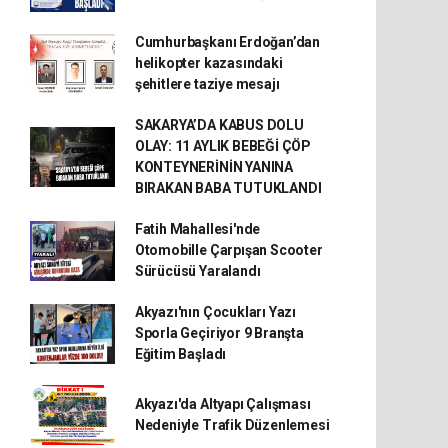
Cumhurbaşkanı Erdoğan’dan
helikopter kazasındaki
şehitlere taziye mesajı
SAKARYA’DA KABUS DOLU
OLAY: 11 AYLIK BEBEĞİ ÇÖP
KONTEYNERİNİN YANINA
BIRAKAN BABA TUTUKLANDI
Fatih Mahallesi'nde
Otomobille Çarpışan Scooter
Sürücüsü Yaralandı
Akyazı'nın Çocukları Yazı
Sporla Geçiriyor 9 Branşta
Eğitim Başladı
Akyazı'da Altyapı Çalışması
Nedeniyle Trafik Düzenlemesi