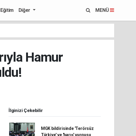
Eğitim
Diğer
MENÜ
rıyla Hamur
ldu!
İlginizi Çekebilir
MGK bildirisinde 'Terörsüz
Türkiye' ve 'barış' vurgusu