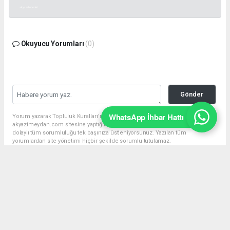
akyazı haberleri
Okuyucu Yorumları
(0)
Gönder
WhatsApp İhbar Hattı
Yorum yazarak Topluluk Kuralları’nı kabul etmiş bulunuyor ve
akyazimeydan.com sitesine yaptığınız yorumunuzla ilgili doğrudan veya
dolaylı tüm sorumluluğu tek başınıza üstleniyorsunuz. Yazılan tüm
yorumlardan site yönetimi hiçbir şekilde sorumlu tutulamaz.
Anasayfa
Özü Sözü Bir Olmak Gerçek
Müminin Ahlakı