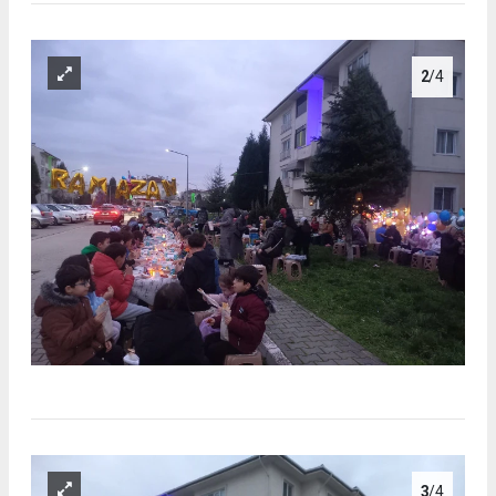
2
/4
3
/4