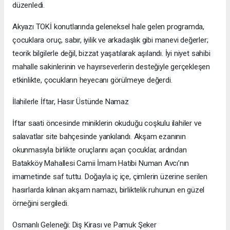
düzenledi.
​Akyazı TOKİ konutlarında geleneksel hale gelen programda,
çocuklara oruç, sabır, iyilik ve arkadaşlık gibi manevi değerler;
teorik bilgilerle değil, bizzat yaşatılarak aşılandı. İyi niyet sahibi
mahalle sakinlerinin ve hayırseverlerin desteğiyle gerçekleşen
etkinlikte, çocukların heyecanı görülmeye değerdi.
​İlahilerle İftar, Hasır Üstünde Namaz
​İftar saati öncesinde miniklerin okuduğu coşkulu ilahiler ve
salavatlar site bahçesinde yankılandı. Akşam ezanının
okunmasıyla birlikte oruçlarını açan çocuklar, ardından
Batakköy Mahallesi Camii İmam Hatibi Numan Avcı’nın
imametinde saf tuttu. Doğayla iç içe, çimlerin üzerine serilen
hasırlarda kılınan akşam namazı, birliktelik ruhunun en güzel
örneğini sergiledi.
​Osmanlı Geleneği: Diş Kirası ve Pamuk Şeker