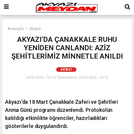
Anasayfa
Akyazı
AKYAZI’DA ÇANAKKALE RUHU
YENİDEN CANLANDI: AZİZ
ŞEHİTLERİMİZ MİNNETLE ANILDI
AKYAZI
24.03.2026 - 16:12, Güncelleme: 24.03.2026 - 16:12
Akyazı’da 18 Mart Çanakkale Zaferi ve Şehitleri
Anma Günü programı düzenlendi. Protokolün
katıldığı etkinlikte öğrenciler, hazırladıkları
gösterilerle duygulandırdı.