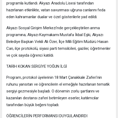
programla kutlandı. Akyazı Anadolu Lisesi tarafından
hazırlanan etkinlikte, vatan savunması uğruna canlarını feda
eden kahramanlar dualar ve özel gösterilerle yad edildi.
​Akyazı Sosyal Girişim Merkezi’nde gerçekleştirilen anma
programına; Akyazı Kaymakamı Mustafa İkbal Eşki, Akyazı
Belediye Başkan Vekili Ali Özer, İlçe Milli Eğitim Müdürü Hasan
Can, ilçe protokolü, siyasi parti temsilcileri, gaziler, öğretmenler
ve çok sayıda öğrenci katıldı.
​TARİH KOKAN SERGİYE YOĞUN İLGİ
​Program, protokol üyelerinin 18 Mart Çanakkale Zaferi’nin
ruhunu yansıtan ve öğrencilerin el emeğiyle hazırlanan tematik
sergiyi gezmesiyle başladı. O dönemin zorlu şartlarını ve
kazanılan destansı zaferi betimleyen eserler, katılımcılar
tarafından büyük beğeni topladı.
​ÖĞRENCİLERİN PERFORMANSI DUYGULANDIRDI