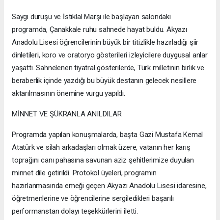
​Saygı duruşu ve İstiklal Marşı ile başlayan salondaki
programda, Çanakkale ruhu sahnede hayat buldu. Akyazı
Anadolu Lisesi öğrencilerinin büyük bir titizlikle hazırladığı şiir
dinletileri, koro ve oratoryo gösterileri izleyicilere duygusal anlar
yaşattı. Sahnelenen tiyatral gösterilerde, Türk milletinin birlik ve
beraberlik içinde yazdığı bu büyük destanın gelecek nesillere
aktarılmasının önemine vurgu yapıldı.
​MİNNET VE ŞÜKRANLA ANILDILAR
​Programda yapılan konuşmalarda, başta Gazi Mustafa Kemal
Atatürk ve silah arkadaşları olmak üzere, vatanın her karış
toprağını canı pahasına savunan aziz şehitlerimize duyulan
minnet dile getirildi. Protokol üyeleri, programın
hazırlanmasında emeği geçen Akyazı Anadolu Lisesi idaresine,
öğretmenlerine ve öğrencilerine sergiledikleri başarılı
performanstan dolayı teşekkürlerini iletti.