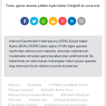
​Tören, günün anısına çekilen toplu hatıra fotoğrafı ile sona erdi.
İnternet Gazetecileri Federasyonu (İGFA), Beyaz Haber
Ajansı (BHA), PERRE haber ajansı ( PHA) diğer ajanslar
tarafından eklenen tüm haberler, sitemizin editörlerinin
müdahalesi olmadan ajans kanallarından çekilmektedir. Bu
haberlerde yer alan hukuki muhataplar haberi geçen ajanslar
olup sitemizin hiç bir editörü sorumlu tutulamaz.
akyazı haberleri
#Akyazı
#Sakarya
#18 Mart Çanakkale Zaferi
#Akyazı haberleri
#Şehitleri Anma Günü
#Akyazı Sosyal Girişim Merkezi
#Mustafa İkbal Eşki
#Ali Özer
#Hasan Can
#Akyazı Anadolu Lisesi
#Çanakkale destanı
#şehitlerimizi anma programı