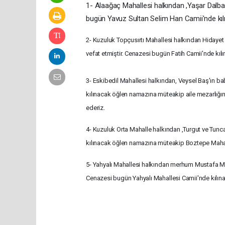
1- Alaağaç Mahallesi halkından ,Yaşar Dalbat
bugün Yavuz Sultan Selim Han Camii'nde kıl
2- Kuzuluk Topçusırtı Mahallesi halkından Hidayet
vefat etmiştir. Cenazesi bugün Fatih Camii'nde kı
3- Eskibedil Mahallesi halkından, Veysel Baş'ın b
kılınacak öğlen namazına müteakip aile mezarlığın
ederiz.
4- Kuzuluk Orta Mahalle halkından ,Turgut ve Tuncay
kılınacak öğlen namazına müteakip Boztepe Mahalle
5- Yahyalı Mahallesi halkından merhum Mustafa Me
Cenazesi bugün Yahyalı Mahallesi Camii'nde kılın