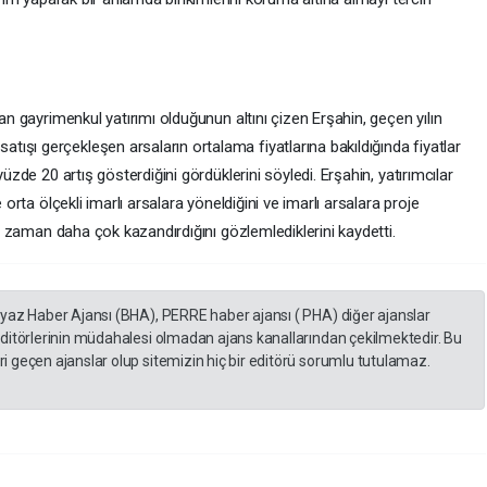
yan gayrimenkul yatırımı olduğunun altını çizen Erşahin, geçen yılın
ışı gerçekleşen arsaların ortalama fiyatlarına bakıldığında fiyatlar
yüzde 20 artış gösterdiğini gördüklerini söyledi. Erşahin, yatırımcılar
 orta ölçekli imarlı arsalara yöneldiğini ve imarlı arsalara proje
her zaman daha çok kazandırdığını gözlemlediklerini kaydetti.
eyaz Haber Ajansı (BHA), PERRE haber ajansı ( PHA) diğer ajanslar
editörlerinin müdahalesi olmadan ajans kanallarından çekilmektedir. Bu
 geçen ajanslar olup sitemizin hiç bir editörü sorumlu tutulamaz.