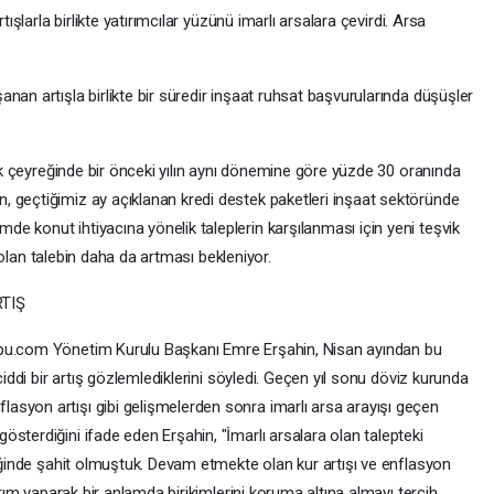
tışlarla birlikte yatırımcılar yüzünü imarlı arsalara çevirdi. Arsa
nan artışla birlikte bir süredir inşaat ruhsat başvurularında düşüşler
ilk çeyreğinde bir önceki yılın aynı dönemine göre yüzde 30 oranında
 geçtiğimiz ay açıklanan kredi destek paketleri inşaat sektöründe
e konut ihtiyacına yönelik taleplerin karşılanması için yeni teşvik
ra olan talebin daha da artması bekleniyor.
TIŞ
apu.com Yönetim Kurulu Başkanı Emre Erşahin, Nisan ayından bu
ciddi bir artış gözlemlediklerini söyledi. Geçen yıl sonu döviz kurunda
syon artışı gibi gelişmelerden sonra imarlı arsa arayışı geçen
sterdiğini ifade eden Erşahin, "İmarlı arsalara olan talepteki
reğinde şahit olmuştuk. Devam etmekte olan kur artışı ve enflasyon
ırım yaparak bir anlamda birikimlerini koruma altına almayı tercih