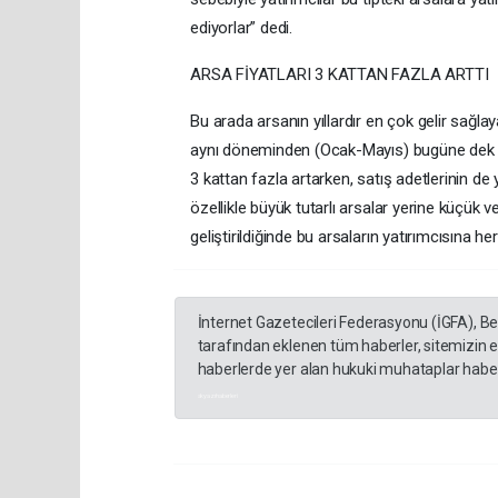
ediyorlar” dedi.
ARSA FİYATLARI 3 KATTAN FAZLA ARTTI
Bu arada arsanın yıllardır en çok gelir sağla
aynı döneminden (Ocak-Mayıs) bugüne dek sat
3 kattan fazla artarken, satış adetlerinin de 
özellikle büyük tutarlı arsalar yerine küçük ve
geliştirildiğinde bu arsaların yatırımcısına 
İnternet Gazetecileri Federasyonu (İGFA), B
tarafından eklenen tüm haberler, sitemizin 
haberlerde yer alan hukuki muhataplar haberi
akyazı haberleri