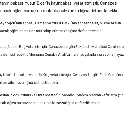
an'ın babası, Yusuf Biçer'in kayınbabası vefat etmiştir. Cenazesi
ınacak öğlen namazına müteakip aile mezarlığına defnedilecektir.
 Aydoğdu'nun annesi, Osman ve Yusuf Bıyıklı'nın anneanneleri, Nuriye Arslan
lınacak öğlen namazına müteakip aile mezarlığına defnedecektir.
abası ,Nazım Baş vefat etmiştir. Cenazesi bugün Eskibedil Mahallesi Camii'nde
a defnedilecektir. Merhuma Cenab-ı Allah'tan rahmet yakınlarına sabırlar niyaz
 Kılıç'ın babaları Mustafa Kılıç vefat etmiştir. Cenazesi bugün Fatih Camii'nde
si aile mezarlığına defnedilecektir.
stan'ın oğlu Yunus ve Emre Mestan'ın babaları İbrahim Mestan vefat etmiştir.
acak öğlen namazına müteakip aile mezarlığına defnedilecektir.