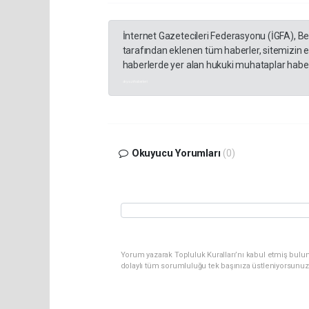
İnternet Gazetecileri Federasyonu (İGFA), B
tarafından eklenen tüm haberler, sitemizin 
haberlerde yer alan hukuki muhataplar haberi
akyazı haberleri
Okuyucu Yorumları
(0)
Yorum yazarak Topluluk Kuralları’nı kabul etmiş bulu
dolaylı tüm sorumluluğu tek başınıza üstleniyorsunuz