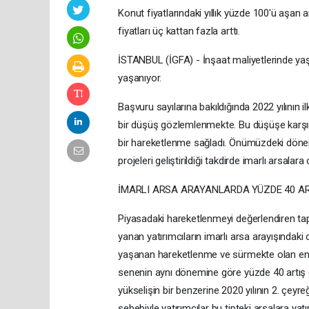
Konut fiyatlarındaki yıllık yüzde 100'ü aşan ar
fiyatları üç kattan fazla arttı.
İSTANBUL (İGFA) - İnşaat maliyetlerinde yaşa
yaşanıyor.
Başvuru sayılarına bakıldığında 2022 yılının 
bir düşüş gözlemlenmekte. Bu düşüşe karşın,
bir hareketlenme sağladı. Önümüzdeki dönemd
projeleri geliştirildiği takdirde imarlı arsala
İMARLI ARSA ARAYANLARDA YÜZDE 40 AR
Piyasadaki hareketlenmeyi değerlendiren t
yanan yatırımcıların imarlı arsa arayışındaki 
yaşanan hareketlenme ve sürmekte olan enfla
senenin aynı dönemine göre yüzde 40 artış gö
yükselişin bir benzerine 2020 yılının 2. çey
sebebiyle yatırımcılar bu tipteki arsalara yat