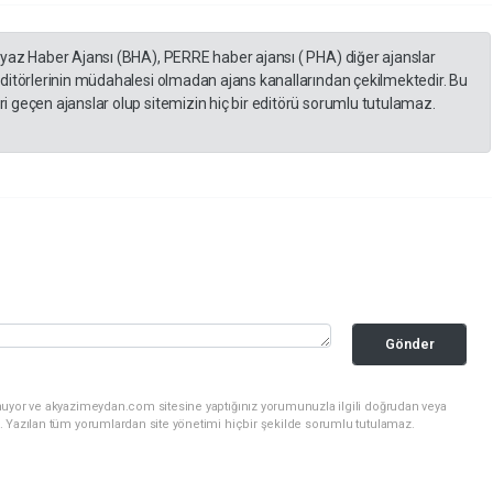
eyaz Haber Ajansı (BHA), PERRE haber ajansı ( PHA) diğer ajanslar
editörlerinin müdahalesi olmadan ajans kanallarından çekilmektedir. Bu
 geçen ajanslar olup sitemizin hiç bir editörü sorumlu tutulamaz.
Gönder
nuyor ve akyazimeydan.com sitesine yaptığınız yorumunuzla ilgili doğrudan veya
. Yazılan tüm yorumlardan site yönetimi hiçbir şekilde sorumlu tutulamaz.