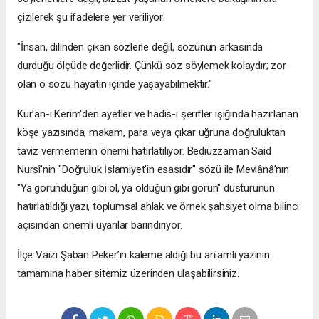
çizilerek şu ifadelere yer veriliyor:
​"İnsan, dilinden çıkan sözlerle değil, sözünün arkasında
durduğu ölçüde değerlidir. Çünkü söz söylemek kolaydır; zor
olan o sözü hayatın içinde yaşayabilmektir."
​Kur'an-ı Kerim'den ayetler ve hadis-i şerifler ışığında hazırlanan
köşe yazısında; makam, para veya çıkar uğruna doğruluktan
taviz vermemenin önemi hatırlatılıyor. Bediüzzaman Said
Nursî’nin "Doğruluk İslamiyet'in esasıdır" sözü ile Mevlânâ’nın
"Ya göründüğün gibi ol, ya olduğun gibi görün" düsturunun
hatırlatıldığı yazı, toplumsal ahlak ve örnek şahsiyet olma bilinci
açısından önemli uyarılar barındırıyor.
​İlçe Vaizi Şaban Peker’in kaleme aldığı bu anlamlı yazının
tamamına haber sitemiz üzerinden ulaşabilirsiniz.