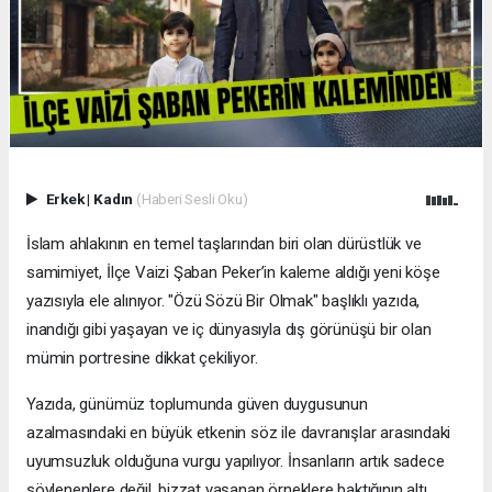
Erkek
|
Kadın
(Haberi Sesli Oku)
İslam ahlakının en temel taşlarından biri olan dürüstlük ve
samimiyet, İlçe Vaizi Şaban Peker’in kaleme aldığı yeni köşe
yazısıyla ele alınıyor. "Özü Sözü Bir Olmak" başlıklı yazıda,
inandığı gibi yaşayan ve iç dünyasıyla dış görünüşü bir olan
mümin portresine dikkat çekiliyor.
​Yazıda, günümüz toplumunda güven duygusunun
azalmasındaki en büyük etkenin söz ile davranışlar arasındaki
uyumsuzluk olduğuna vurgu yapılıyor. İnsanların artık sadece
söylenenlere değil, bizzat yaşanan örneklere baktığının altı