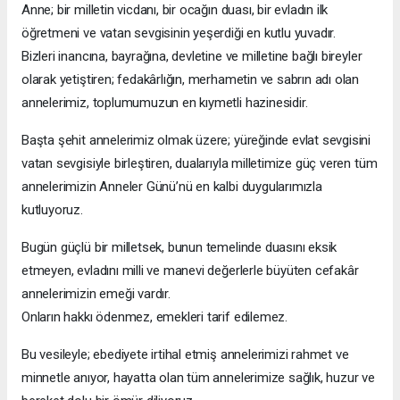
Anne; bir milletin vicdanı, bir ocağın duası, bir evladın ilk
öğretmeni ve vatan sevgisinin yeşerdiği en kutlu yuvadır.
Bizleri inancına, bayrağına, devletine ve milletine bağlı bireyler
olarak yetiştiren; fedakârlığın, merhametin ve sabrın adı olan
annelerimiz, toplumumuzun en kıymetli hazinesidir.
Başta şehit annelerimiz olmak üzere; yüreğinde evlat sevgisini
vatan sevgisiyle birleştiren, dualarıyla milletimize güç veren tüm
annelerimizin Anneler Günü’nü en kalbi duygularımızla
kutluyoruz.
Bugün güçlü bir milletsek, bunun temelinde duasını eksik
etmeyen, evladını milli ve manevi değerlerle büyüten cefakâr
annelerimizin emeği vardır.
Onların hakkı ödenmez, emekleri tarif edilemez.
Bu vesileyle; ebediyete irtihal etmiş annelerimizi rahmet ve
minnetle anıyor, hayatta olan tüm annelerimize sağlık, huzur ve