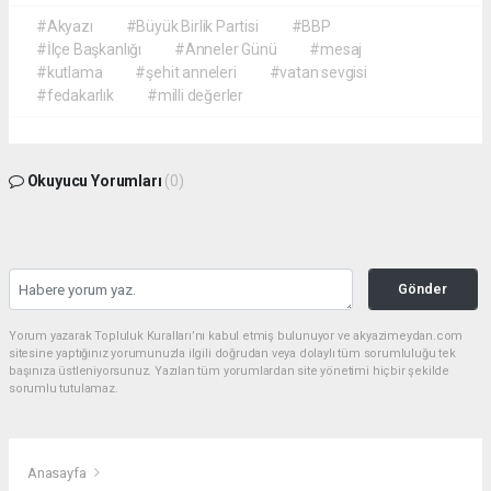
#Akyazı
#Büyük Birlik Partisi
#BBP
#İlçe Başkanlığı
#Anneler Günü
#mesaj
#kutlama
#şehit anneleri
#vatan sevgisi
#fedakarlık
#milli değerler
Okuyucu Yorumları
(0)
Gönder
Yorum yazarak Topluluk Kuralları’nı kabul etmiş bulunuyor ve akyazimeydan.com
sitesine yaptığınız yorumunuzla ilgili doğrudan veya dolaylı tüm sorumluluğu tek
başınıza üstleniyorsunuz. Yazılan tüm yorumlardan site yönetimi hiçbir şekilde
sorumlu tutulamaz.
Anasayfa