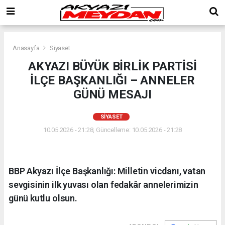
Anasayfa
Siyaset
AKYAZI BÜYÜK BİRLİK PARTİSİ
İLÇE BAŞKANLIĞI – ANNELER
GÜNÜ MESAJI
SIYASET
10.05.2026 - 21:28, Güncelleme: 10.05.2026 - 21:28
BBP Akyazı İlçe Başkanlığı: Milletin vicdanı, vatan
sevgisinin ilk yuvası olan fedakâr annelerimizin
günü kutlu olsun.