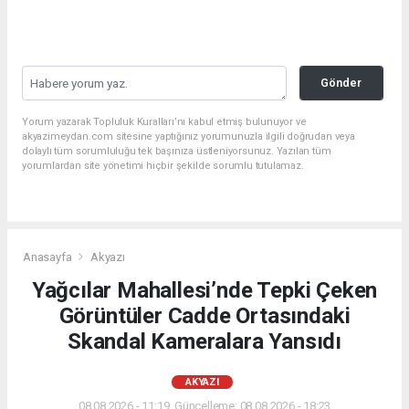
Gönder
Yorum yazarak Topluluk Kuralları’nı kabul etmiş bulunuyor ve
akyazimeydan.com sitesine yaptığınız yorumunuzla ilgili doğrudan veya
dolaylı tüm sorumluluğu tek başınıza üstleniyorsunuz. Yazılan tüm
yorumlardan site yönetimi hiçbir şekilde sorumlu tutulamaz.
Anasayfa
Akyazı
Yağcılar Mahallesi’nde Tepki Çeken
Görüntüler Cadde Ortasındaki
Skandal Kameralara Yansıdı
AKYAZI
08.08.2026 - 11:19, Güncelleme: 08.08.2026 - 18:23