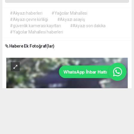
#Akyazı haberleri
#Yağcılar Mahallesi
#Akyazı çevre kirliliği
#Akyazı asayiş
#güvenlik kamerası kayıtları
#Akyazı son dakika
#Yağcılar Mahallesi haberleri
Habere Ek Fotoğraf(lar)
WhatsApp İhbar Hattı