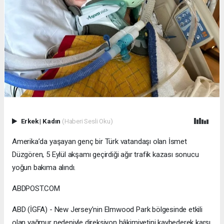
Erkek
|
Kadın
(Haberi Sesli Oku)
Amerika’da yaşayan genç bir Türk vatandaşı olan İsmet
Düzgören, 5 Eylül akşamı geçirdiği ağır trafik kazası sonucu
yoğun bakıma alındı.
ABDPOST.COM
ABD (İGFA) - New Jersey’nin Elmwood Park bölgesinde etkili
olan yağmur nedeniyle direksiyon hâkimiyetini kaybederek karşı