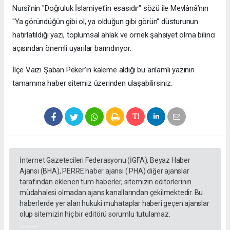
Nursî’nin "Doğruluk İslamiyet'in esasıdır" sözü ile Mevlânâ’nın
"Ya göründüğün gibi ol, ya olduğun gibi görün" düsturunun
hatırlatıldığı yazı, toplumsal ahlak ve örnek şahsiyet olma bilinci
açısından önemli uyarılar barındırıyor.
​İlçe Vaizi Şaban Peker’in kaleme aldığı bu anlamlı yazının
tamamına haber sitemiz üzerinden ulaşabilirsiniz.
İnternet Gazetecileri Federasyonu (İGFA), Beyaz Haber
Ajansı (BHA), PERRE haber ajansı ( PHA) diğer ajanslar
tarafından eklenen tüm haberler, sitemizin editörlerinin
müdahalesi olmadan ajans kanallarından çekilmektedir. Bu
haberlerde yer alan hukuki muhataplar haberi geçen ajanslar
olup sitemizin hiç bir editörü sorumlu tutulamaz.
akyazı haberleri