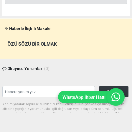
Haberle İlişkili Makale
ÖZÜ SÖZÜ BİR OLMAK
Okuyucu Yorumları
(0)
Gönder
WhatsApp İhbar Hattı
Yorum yazarak Topluluk Kuralları’nı kabul etmiş bulunuyor ve akyazimeydan.com
sitesine yaptığınız yorumunuzla ilgili doğrudan veya dolaylı tüm sorumluluğu tek
başınıza üstleniyorsunuz. Yazılan tüm yorumlardan site yönetimi hiçbir şekilde
sorumlu tutulamaz.