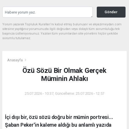
Gönder
Yorum yazarak Topluluk Kuralları’nı kabul etmiş bulunuyor ve akyazimeydan.com
sitesine yaptığınız yorumunuzla ilgili doğrudan veya dolaylı tüm sorumluluğu tek
başınıza üstleniyorsunuz. Yazılan tüm yorumlardan site yönetimi hiçbir şekilde
sorumlu tutulamaz.
Anasayfa
Özü Sözü Bir Olmak Gerçek
Müminin Ahlakı
25.07.2026 - 10:37, Güncelleme: 25.07.2026 - 12:57
İçi dışı bir, özü sözü doğru bir mümin portresi...
Şaban Peker'in kaleme aldığı bu anlamlı yazıda