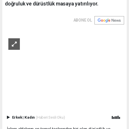
doğruluk ve dürüstlük masaya yatırılıyor.
ABONE OL
Erkek
|
Kadın
(Haberi Sesli Oku)
İslam ahlakının en temel taşlarından biri olan dürüstlük ve