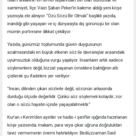
samimiyet, İlçe Vaizi Şaban Peker’in kaleme aldığı yeni köşe
yazısıyla ele alınıyor. "Özü Sözü Bir Olmak" başlıklı yazıda,
inandığı gibi yaşayan ve iç dünyasıyla dış görünüşü bir olan
mümin portresine dikkat çekiliyor.
​Yazıda, günümüz toplumunda güven duygusunun
azalmasındaki en büyük etkenin söz ile davranışlar arasındaki
uyumsuzluk olduğuna vurgu yapılıyor. İnsanların artık sadece
söylenenlere değil, bizzat yaşanan örneklere baktığının altı
çizilerek şu ifadelere yer veriliyor:
​"İnsan, dilinden çıkan sözlerle değil, sözünün arkasında
durduğu ölçüde değerlidir. Çünkü söz söylemek kolaydır; zor
olan o sözü hayatın içinde yaşayabilmektir."
​Kur'an-ı Kerim'den ayetler ve hadis-i şerifler ışığında hazırlanan
köşe yazısında; makam, para veya çıkar uğruna doğruluktan
taviz vermemenin önemi hatırlatılıyor. Bediüzzaman Said