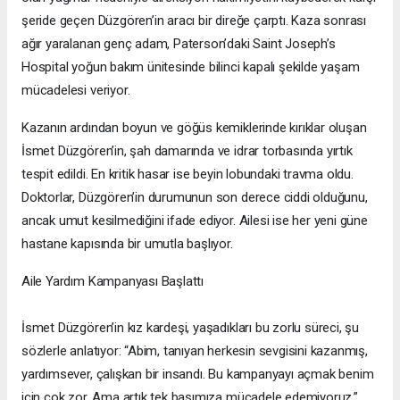
şeride geçen Düzgören’in aracı bir direğe çarptı. Kaza sonrası
ağır yaralanan genç adam, Paterson’daki Saint Joseph’s
Hospital yoğun bakım ünitesinde bilinci kapalı şekilde yaşam
mücadelesi veriyor.
Kazanın ardından boyun ve göğüs kemiklerinde kırıklar oluşan
İsmet Düzgören’in, şah damarında ve idrar torbasında yırtık
tespit edildi. En kritik hasar ise beyin lobundaki travma oldu.
Doktorlar, Düzgören’in durumunun son derece ciddi olduğunu,
ancak umut kesilmediğini ifade ediyor. Ailesi ise her yeni güne
hastane kapısında bir umutla başlıyor.
Aile Yardım Kampanyası Başlattı
İsmet Düzgören’in kız kardeşi, yaşadıkları bu zorlu süreci, şu
sözlerle anlatıyor: “Abim, tanıyan herkesin sevgisini kazanmış,
yardımsever, çalışkan bir insandı. Bu kampanyayı açmak benim
için çok zor. Ama artık tek başımıza mücadele edemiyoruz.”