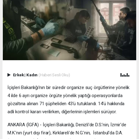
Erkek
|
Kadın
(Haberi Sesli Oku)
İçişleri Bakanlığı'nın bir süredir organize suç örgütlerine yönelik
4 ilde 6 ayrı organize örgüte yönelik yaptığı operasyonlarda
gözaltına alınan 71 şüpheliden 43'ü tutuklandı. 14'ü hakkında
adli kontrol kararı verilirken, diğerlerinin işlemleri sürüyor.
ANKARA (İGFA) - İçişleri Bakanlığı, Denizli’de D.S.’nin, İzmir'de
M.K.'nın (yurt dışı firar), Kırklareli’de N.G.'nin, İstanbul’da D.A.