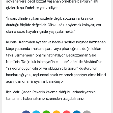
söylenenlere değil, bizzat yaşanan örneklere baktığının altı
çizilerek şu ifadelere yer veriliyor:
​"İnsan, dilinden çıkan sözlerle değil, sözünün arkasında
durduğu ölçüde değerlidir. Çünkü söz söylemek kolaydır; zor
olan o sözü hayatın içinde yaşayabilmektir."
​Kur'an-ı Kerim'den ayetler ve hadis-i şerifler ışığında hazırlanan
köşe yazısında; makam, para veya çıkar uğruna doğruluktan
taviz vermemenin önemi hatırlatılıyor. Bediüzzaman Said
Nursî’nin "Doğruluk İslamiyet'in esasıdır" sözü ile Mevlânâ’nın
"Ya göründüğün gibi ol, ya olduğun gibi görün" düsturunun
hatırlatıldığı yazı, toplumsal ahlak ve örnek şahsiyet olma bilinci
açısından önemli uyarılar barındırıyor.
​İlçe Vaizi Şaban Peker’in kaleme aldığı bu anlamlı yazının
tamamına haber sitemiz üzerinden ulaşabilirsiniz.