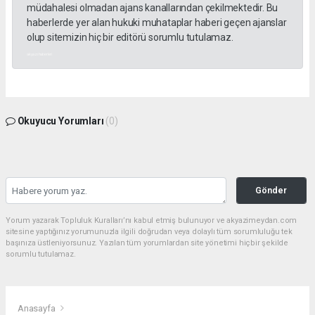
müdahalesi olmadan ajans kanallarından çekilmektedir. Bu
haberlerde yer alan hukuki muhataplar haberi geçen ajanslar
olup sitemizin hiç bir editörü sorumlu tutulamaz.
akyazı haberleri
Okuyucu Yorumları
(0)
Gönder
Yorum yazarak Topluluk Kuralları’nı kabul etmiş bulunuyor ve akyazimeydan.com
sitesine yaptığınız yorumunuzla ilgili doğrudan veya dolaylı tüm sorumluluğu tek
başınıza üstleniyorsunuz. Yazılan tüm yorumlardan site yönetimi hiçbir şekilde
sorumlu tutulamaz.
Anasayfa