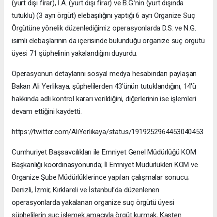
(yurt dışı firar), İ.A. (yurt dışı firar) ve B.G.’nin (yurt dışında
tutuklu) (3 ayrı örgüt) elebaşılığını yaptığı 6 ayrı Organize Suç
Örgütüne yönelik düzenlediğimiz operasyonlarda D.S. ve N.G.
isimli elebaşlarının da içerisinde bulunduğu organize suç örgütü
üyesi 71 şüphelinin yakalandığını duyurdu.
Operasyonun detaylarını sosyal medya hesabından paylaşan
Bakan Ali Yerlikaya, şüphelilerden 43'ünün tutuklandığını, 14'ü
hakkında adli kontrol kararı verildiğini, diğerlerinin ise işlemleri
devam ettiğini kaydetti.
https://twitter.com/AliYerlikaya/status/1919252964453040453
Cumhuriyet Başsavcılıkları ile Emniyet Genel Müdürlüğü KOM
Başkanlığı koordinasyonunda; İl Emniyet Müdürlükleri KOM ve
Organize Şube Müdürlüklerince yapılan çalışmalar sonucu;
Denizli, İzmir, Kırklareli ve İstanbul’da düzenlenen
operasyonlarda yakalanan organize suç örgütü üyesi
şüphelilerin suç işlemek amacıyla örgüt kurmak, Kasten