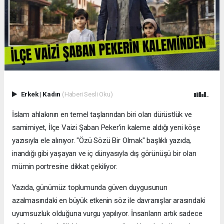
Erkek
|
Kadın
(Haberi Sesli Oku)
İslam ahlakının en temel taşlarından biri olan dürüstlük ve
samimiyet, İlçe Vaizi Şaban Peker’in kaleme aldığı yeni köşe
yazısıyla ele alınıyor. "Özü Sözü Bir Olmak" başlıklı yazıda,
inandığı gibi yaşayan ve iç dünyasıyla dış görünüşü bir olan
mümin portresine dikkat çekiliyor.
​Yazıda, günümüz toplumunda güven duygusunun
azalmasındaki en büyük etkenin söz ile davranışlar arasındaki
uyumsuzluk olduğuna vurgu yapılıyor. İnsanların artık sadece