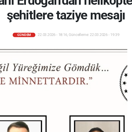
ı Erdoğan’dan helikopte
şehitlere taziye mesajı
22.03.2026 - 18:16, Güncelleme: 22.03.2026 - 19:39
GÜNDEM