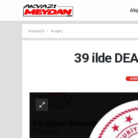
Aky
Anasayfa
Asayiş
39 ilde DEA
ASAY