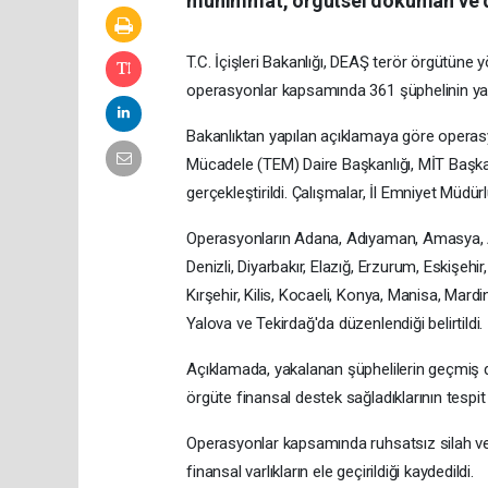
mühimmat, örgütsel doküman ve diji
T.C. İçişleri Bakanlığı, DEAŞ terör örgütüne 
operasyonlar kapsamında 361 şüphelinin yak
Bakanlıktan yapılan açıklamaya göre operasy
Mücadele (TEM) Daire Başkanlığı, MİT Başka
gerçekleştirildi. Çalışmalar, İl Emniyet Müdü
Operasyonların Adana, Adıyaman, Amasya, A
Denizli, Diyarbakır, Elazığ, Erzurum, Eskişehi
Kırşehir, Kilis, Kocaeli, Konya, Manisa, Mardin
Yalova ve Tekirdağ'da düzenlendiği belirtildi.
Açıklamada, yakalanan şüphelilerin geçmiş d
örgüte finansal destek sağladıklarının tespit edi
Operasyonlar kapsamında ruhsatsız silah ve 
finansal varlıkların ele geçirildiği kaydedildi.