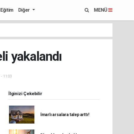
Eğitim
Diğer
MENÜ
li yakalandı
- 11:03
İlginizi Çekebilir
İmarlı arsalara talep arttı!