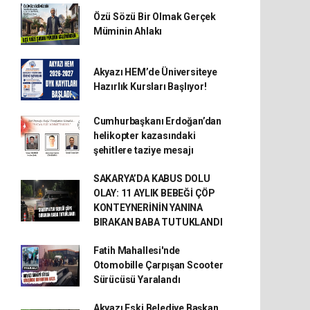
Özü Sözü Bir Olmak Gerçek
Müminin Ahlakı
Akyazı HEM’de Üniversiteye
Hazırlık Kursları Başlıyor!
Cumhurbaşkanı Erdoğan’dan
helikopter kazasındaki
şehitlere taziye mesajı
SAKARYA’DA KABUS DOLU
OLAY: 11 AYLIK BEBEĞİ ÇÖP
KONTEYNERİNİN YANINA
BIRAKAN BABA TUTUKLANDI
Fatih Mahallesi'nde
Otomobille Çarpışan Scooter
Sürücüsü Yaralandı
Akyazı Eski Belediye Başkan