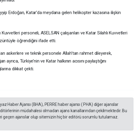
p Erdoğan, Katar’da meydana gelen helikopter kazasına ilişkin
uvvetleri personeli, ASELSAN çalışanları ve Katar Silahlı Kuvvetleri
üntüyle öğrendiğini ifade etti.
n askerlere ve teknik personele Allah’tan rahmet dileyerek,
ğan ayrıca, Türkiye’nin ve Katar halkının acısını paylaştığını
larına dikkat çekti.
eyaz Haber Ajansı (BHA), PERRE haber ajansı ( PHA) diğer ajanslar
editörlerinin müdahalesi olmadan ajans kanallarından çekilmektedir. Bu
 geçen ajanslar olup sitemizin hiç bir editörü sorumlu tutulamaz.