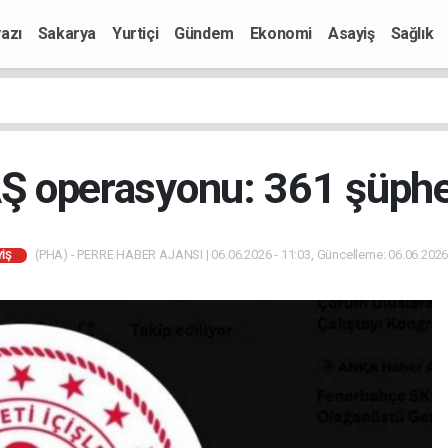
azı
Sakarya
Yurtiçi
Gündem
Ekonomi
Asayiş
Sağlık
Ş operasyonu: 361 şüphe
(PHA) - PERRE HABER AJANSI | 06.06.2026 - 11:03, Güncelleme: 06.06.2026 
IŞ