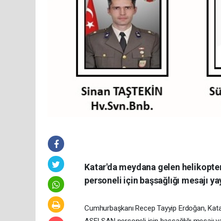
Katar'da meydana gelen helikopter
personeli için başsağlığı mesajı ya
Cumhurbaşkanı Recep Tayyip Erdoğan, Katar
ASELSAN personeli için başsağlığı mesajı ya