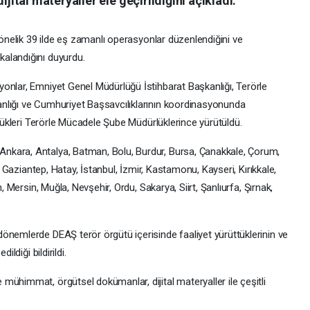
tal materyaller ele geçirildiğini açıkladı.
yönelik 39 ilde eş zamanlı operasyonlar düzenlendiğini ve
alandığını duyurdu.
onlar, Emniyet Genel Müdürlüğü İstihbarat Başkanlığı, Terörle
nlığı ve Cumhuriyet Başsavcılıklarının koordinasyonunda
rlükleri Terörle Mücadele Şube Müdürlüklerince yürütüldü.
nkara, Antalya, Batman, Bolu, Burdur, Bursa, Çanakkale, Çorum,
r, Gaziantep, Hatay, İstanbul, İzmir, Kastamonu, Kayseri, Kırıkkale,
, Mersin, Muğla, Nevşehir, Ordu, Sakarya, Siirt, Şanlıurfa, Şırnak,
önemlerde DEAŞ terör örgütü içerisinde faaliyet yürüttüklerinin ve
ldiği bildirildi.
mühimmat, örgütsel dokümanlar, dijital materyaller ile çeşitli