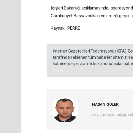
İçişleri Bakanlığı açıklamasında, operasyonda
Cumhuriyet Başsavcılıkları ve emeği geçen per
Kaynak : PERRE
İnternet Gazetecileri Federasyonu (İGFA), B
tarafından eklenen tüm haberler, sitemizin 
haberlerde yer alan hukuki muhataplar haberi
akyazı haberleri
HASAN GÜLER
akyazimeydan@gmail