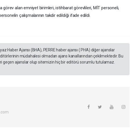
 görev alan emniyet birimleri, istihbarat görevlileri, MİT personeli,
sonelin çalışmalarının takdir edildiği ifade edildi.
eyaz Haber Ajansı (BHA), PERRE haber ajansı ( PHA) diğer ajanslar
editörlerinin müdahalesi olmadan ajans kanallarından çekilmektedir. Bu
 geçen ajanslar olup sitemizin hiç bir editörü sorumlu tutulamaz.
.com