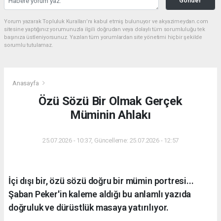
Gönder
Yorum yazarak Topluluk Kuralları’nı kabul etmiş bulunuyor ve akyazimeydan.com
sitesine yaptığınız yorumunuzla ilgili doğrudan veya dolaylı tüm sorumluluğu tek
başınıza üstleniyorsunuz. Yazılan tüm yorumlardan site yönetimi hiçbir şekilde
sorumlu tutulamaz.
Anasayfa
Özü Sözü Bir Olmak Gerçek
Müminin Ahlakı
25.07.2026 - 10:37, Güncelleme: 25.07.2026 - 12:57
İçi dışı bir, özü sözü doğru bir mümin portresi...
Şaban Peker'in kaleme aldığı bu anlamlı yazıda
doğruluk ve dürüstlük masaya yatırılıyor.