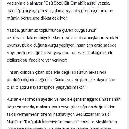
yazısıyla ele alınıyor. "Özü Sözü Bir Olmak" başlıklı yazıda,
inandığı gibi yaşayan ve iç dünyasıyla dış görünüşü bir olan
mümin portresine dikkat çekiliyor.
​Yazıda, günümüz toplumunda güven duygusunun
azalmasındaki en büyük etkenin söz ile davranışlar arasındaki
uyumsuzluk olduğuna vurgu yapılıyor. İnsanların artık sadece
söylenenlere değil, bizzat yaşanan örneklere baktığının altı
çizilerek şu ifadelere yer veriliyor:
​"İnsan, dilinden çıkan sözlerle değil, sözünün arkasında
durduğu ölçüde değerlidir. Çünkü söz söylemek kolaydır; zor
olan o sözü hayatın içinde yaşayabilmektir."
​Kur'an-ı Kerim'den ayetler ve hadis-i şerifler ışığında hazırlanan
köşe yazısında; makam, para veya çıkar uğruna doğruluktan
taviz vermemenin önemi hatırlatılıyor. Bediüzzaman Said
Nursî’nin "Doğruluk İslamiyet'in esasıdır" sözü ile Mevlânâ’nın