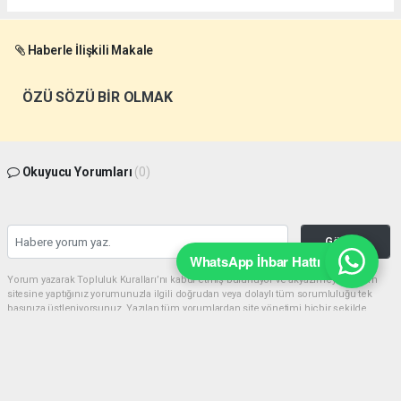
Haberle İlişkili Makale
ÖZÜ SÖZÜ BİR OLMAK
Okuyucu Yorumları
(0)
Gönder
WhatsApp İhbar Hattı
Yorum yazarak Topluluk Kuralları’nı kabul etmiş bulunuyor ve akyazimeydan.com
sitesine yaptığınız yorumunuzla ilgili doğrudan veya dolaylı tüm sorumluluğu tek
başınıza üstleniyorsunuz. Yazılan tüm yorumlardan site yönetimi hiçbir şekilde
sorumlu tutulamaz.