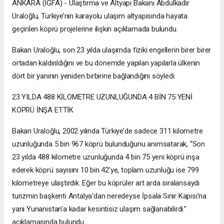
ANKARA (İGFA) - Ulaştırma ve Altyapı Bakanı Abdulkadir
Uraloğlu, Türkiye’nin karayolu ulaşım altyapısında hayata
geçirilen köprü projelerine ilişkin açıklamada bulundu.
Bakan Uraloğlu, son 23 yılda ulaşımda fiziki engellerin birer birer
ortadan kaldırıldığını ve bu dönemde yapılan yapılarla ülkenin
dört bir yanının yeniden birbirine bağlandığını söyledi.
23 YILDA 488 KİLOMETRE UZUNLUĞUNDA 4 BİN 75 YENİ
KÖPRÜ İNŞA ETTİK
Bakan Uraloğlu, 2002 yılında Türkiye’de sadece 311 kilometre
uzunluğunda 5 bin 967 köprü bulunduğunu anımsatarak, “Son
23 yılda 488 kilometre uzunluğunda 4 bin 75 yeni köprü inşa
ederek köprü sayısını 10 bin 42’ye, toplam uzunluğu ise 799
kilometreye ulaştırdık. Eğer bu köprüler art arda sıralansaydı
turizmin başkenti Antalya'dan neredeyse İpsala Sınır Kapısı’na
yani Yunanistan'a kadar kesintisiz ulaşım sağlanabilirdi.”
açıklamasında bulundu.