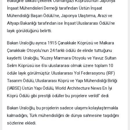
edildiğine dikkati çekerek Osmangazi Köprüsü’nün Japonya
İnşaat Mühendisleri Derneği tarafından Üstün İnşaat
Mühendisliği Başarı Ödülü’ne, Japonya Ulaştırma, Arazi ve
Altyapı Bakanlığı tarafından ise İnşaat Uluslararası Ödülü’ne
layık görüldüğünü belirtti.
Bakan Uraloğlu ayrıca 1915 Çanakkale Köprüsü ve Malkara
Çanakkale Otoyolu’nun 24 farklı ödülü de elinde tuttuğunu
kaydetti. Uraloğlu, “Kuzey Marmara Otoyolu ve Yavuz Sultan
Selim Köprüsü ise 6’sı uluslararası olmak üzere toplam 10
ödüle layık görülmüştür. Uluslararası Yol Federasyonu (IRF)
Tasarım Ödülü, Uluslararası Köprü ve Yapı Mühendisliği Birliği
(IABSE) Üstün Yapı Ödülü, World Architecture News En İyi
Köprü Ödülü gibi prestijli ödüller bu projelere verildi” dedi.
Bakan Uraloğlu, bu projelerin sadece ulaşımı kolaylaştırmakla
kalmadığını, Türk mühendisliğini de dünya sahnesine taşıdığını
sözlerine ekledi.