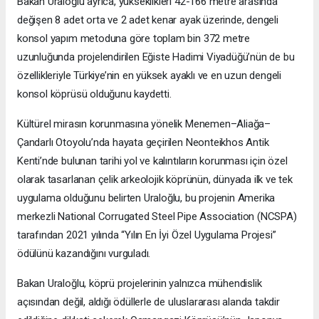
Bakan Uraloğlu ayrıca, yükseklikleri 42-166 metre arasında
değişen 8 adet orta ve 2 adet kenar ayak üzerinde, dengeli
konsol yapım metoduna göre toplam bin 372 metre
uzunluğunda projelendirilen Eğiste Hadimi Viyadüğü’nün de bu
özellikleriyle Türkiye’nin en yüksek ayaklı ve en uzun dengeli
konsol köprüsü olduğunu kaydetti.
Kültürel mirasın korunmasına yönelik Menemen–Aliağa–
Çandarlı Otoyolu’nda hayata geçirilen Neonteikhos Antik
Kenti’nde bulunan tarihi yol ve kalıntıların korunması için özel
olarak tasarlanan çelik arkeolojik köprünün, dünyada ilk ve tek
uygulama olduğunu belirten Uraloğlu, bu projenin Amerika
merkezli National Corrugated Steel Pipe Association (NCSPA)
tarafından 2021 yılında “Yılın En İyi Özel Uygulama Projesi”
ödülünü kazandığını vurguladı.
Bakan Uraloğlu, köprü projelerinin yalnızca mühendislik
açısından değil, aldığı ödüllerle de uluslararası alanda takdir