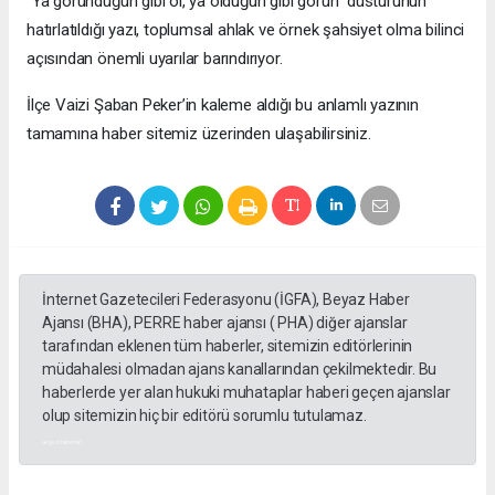
"Ya göründüğün gibi ol, ya olduğun gibi görün" düsturunun
hatırlatıldığı yazı, toplumsal ahlak ve örnek şahsiyet olma bilinci
açısından önemli uyarılar barındırıyor.
​İlçe Vaizi Şaban Peker’in kaleme aldığı bu anlamlı yazının
tamamına haber sitemiz üzerinden ulaşabilirsiniz.
İnternet Gazetecileri Federasyonu (İGFA), Beyaz Haber
Ajansı (BHA), PERRE haber ajansı ( PHA) diğer ajanslar
tarafından eklenen tüm haberler, sitemizin editörlerinin
müdahalesi olmadan ajans kanallarından çekilmektedir. Bu
haberlerde yer alan hukuki muhataplar haberi geçen ajanslar
olup sitemizin hiç bir editörü sorumlu tutulamaz.
akyazı haberleri