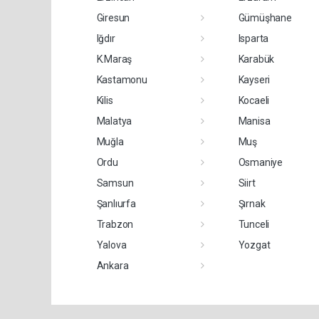
Giresun
Gümüşhane
Iğdır
Isparta
K.Maraş
Karabük
Kastamonu
Kayseri
Kilis
Kocaeli
Malatya
Manisa
Muğla
Muş
Ordu
Osmaniye
Samsun
Siirt
Şanlıurfa
Şırnak
Trabzon
Tunceli
Yalova
Yozgat
Ankara