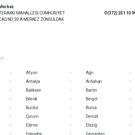
Merkez
TERAKKİ MAHALLESİ CUMHURİYET
0 (372) 251 10 9
CAD.NO:30 A MERKEZ ZONGULDAK
çin
Afyon
Ağrı
Antalya
Ardahan
Balıkesir
Bartın
Bilecik
Bingöl
Burdur
Bursa
Çorum
Denizli
Edirne
Elazığ
Eskişehir
Gaziantep