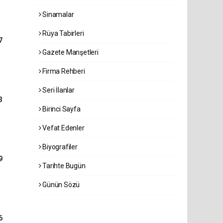
Sinamalar
Rüya Tabirleri
7
Gazete Manşetleri
Firma Rehberi
Seri İlanlar
3
Birinci Sayfa
Vefat Edenler
Biyografiler
9
Tarihte Bugün
Günün Sözü
6