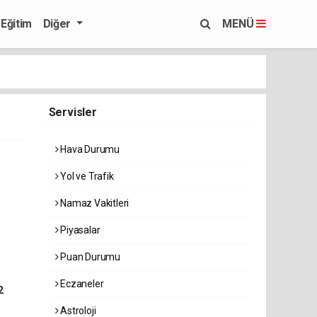
Eğitim
Diğer
MENÜ
Servisler
Hava Durumu
Yol ve Trafik
Namaz Vakitleri
Piyasalar
Puan Durumu
Eczaneler
2
Astroloji