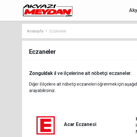
Aky
Anasayfa
Eczaneler
Eczaneler
Zonguldak
il ve ilçelerine ait nöbetçi eczaneler.
Diğer il ilçelere ait nöbetçi eczaneleri öğrenmek için aşağıd
arayabilirsiniz.
Acar Eczanesi