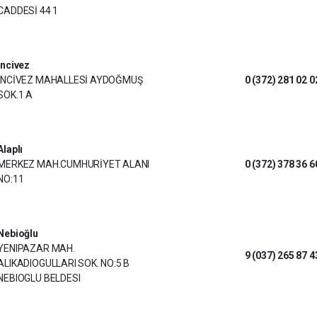
CADDESİ 44 1
Incivez
İNCİVEZ MAHALLESİ AYDOĞMUŞ
0 (372) 281 02 0
SOK.1 A
Alaplı
MERKEZ MAH.CUMHURİYET ALANI
0 (372) 378 36 6
NO:11
Nebioğlu
YENIPAZAR MAH.
9 (037) 265 87 4
ALIKADIOGULLARI SOK. NO:5 B
NEBIOGLU BELDESI