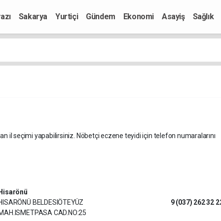
azı
Sakarya
Yurtiçi
Gündem
Ekonomi
Asayiş
Sağlık
an il seçimi yapabilirsiniz. Nöbetçi eczene teyidi için telefon numaralarını
Hisarönü
HISARÖNÜ BELDESIÖTEYÜZ
9 (037) 262 32 2
MAH.ISMETPASA CAD.NO:25