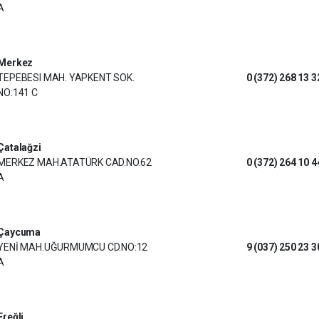
A
Merkez
TEPEBESI MAH. YAPKENT SOK.
0 (372) 268 13 3
NO:141 C
Çatalağzi
MERKEZ MAH.ATATÜRK CAD.NO.62
0 (372) 264 10 4
A
Çaycuma
YENİ MAH.UĞURMUMCU CD.NO:12
9 (037) 250 23 3
A
Ereğli