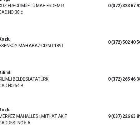
KDZ.EREGLIMÜFTÜ MAH.ERDEMIR
0 (372) 323 87 9
CAD.NO:38 c
Kozlu
0 (372) 502 40 5
ESENKÖY MAH.ABAZ CD.NO:189 I
Kilimli
KILIMLI BELDESI,ATATÜRK
0 (372) 265 46 3
CAD.NO:54 B
Kozlu
MERKEZ MAHALLESİ ,MİTHAT AKİF
9 (037) 226 63 8
CADDESİ NO:5 A