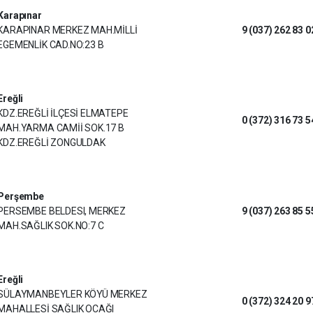
Karapınar
KARAPINAR MERKEZ MAH.MİLLİ
9 (037) 262 83 0
EGEMENLİK CAD.NO:23 B
Ereğli
KDZ.EREĞLİ İLÇESİ ELMATEPE
0 (372) 316 73 5
MAH.YARMA CAMİİ SOK.17 B
KDZ.EREĞLİ ZONGULDAK
Perşembe
PERSEMBE BELDESI, MERKEZ
9 (037) 263 85 5
MAH.SAĞLIK SOK.NO:7 C
Ereğli
SÜLAYMANBEYLER KÖYÜ MERKEZ
0 (372) 324 20 9
MAHALLESİ SAĞLIK OCAĞI