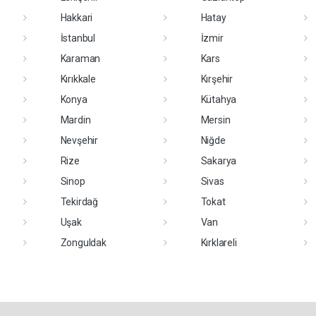
Hakkari
Hatay
İstanbul
İzmir
Karaman
Kars
Kırıkkale
Kırşehir
Konya
Kütahya
Mardin
Mersin
Nevşehir
Niğde
Rize
Sakarya
Sinop
Sivas
Tekirdağ
Tokat
Uşak
Van
Zonguldak
Kırklareli