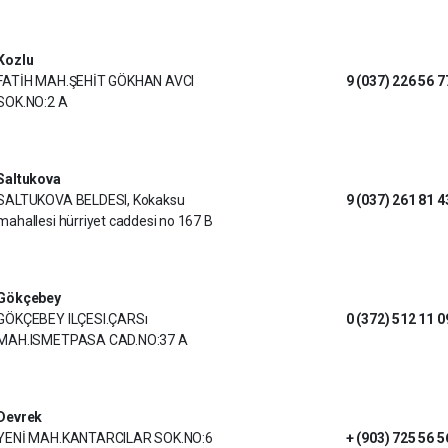
Kozlu
FATİH MAH.ŞEHİT GÖKHAN AVCI
9 (037) 226 56 7
SOK.NO:2 A
Saltukova
SALTUKOVA BELDESI, Kokaksu
9 (037) 261 81 4
mahallesi hürriyet caddesi no 167 B
Gökçebey
GÖKÇEBEY ILÇESI.ÇARSı
0 (372) 512 11 0
MAH.ISMETPASA CAD.NO:37 A
Devrek
YENİ MAH.KANTARCILAR SOK.NO:6
+ (903) 725 56 5