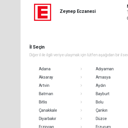
Zeynep Eczanesi
İl Seçin
Diğer il ile ilgili veriye ulaşmak için lütfen aşağıdan bir il se
Adana
Adıyaman
Aksaray
Amasya
Artvin
Aydın
Batman
Bayburt
Bitlis
Bolu
Çanakkale
Çankırı
Diyarbakır
Düzce
Erzincan
Erzurum